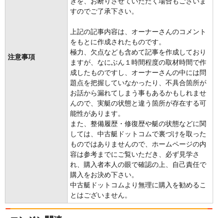
きを、お断りさせていただく場合もございま
すのでご了承下さい。
上記の記事内容は、オーナーさんのコメント
をもとに作成されたものです。
極力、欠点なども含めて記事を作成しており
注意事項
ますが、なにぶん１時間程度の取材時間で作
成したものですし、オーナーさんの中には問
題点を把握していなかったり、不具合箇所が
お話から漏れてしまう事もあるかもしれませ
んので、実艇の状態と違う箇所が存在する可
能性があります。
また、整備履歴・修復歴や艇の状態などに関
しては、中古艇ドットコムで裏づけを取った
ものではありませんので、ホームページの内
容は参考までにご覧いただき、必ず見学さ
れ、購入者本人の眼で確認の上、自己責任で
購入をお決め下さい。
中古艇ドットコムより無理に購入を勧めるこ
とはございません。