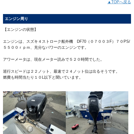
▲TOPへ戻る
エンジン周り
【エンジンの状態】
エンジンは、スズキ４ストローク船外機 DF70（０７００３F）７０PS/
５５００ｒｐｍ、充分なパワーのエンジンです。
アワーメータは、現在メーター読みで５２０時間でした。
巡行スピードは２２ノット、最速で２４ノット位は出るそうです。
燃費も時間当たり１０L以下と聞いています。