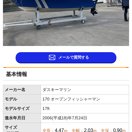
メールで質問する
基本情報
メーカー名
ダスキーマリン
モデル
170 オープンフィッシャーマン
モデルサイズ
17ft
進水年月日
2006(平成18)年7月24日
サイズ
4.47
2.03
0.90
全長：
m 全幅：
m 全深：
m