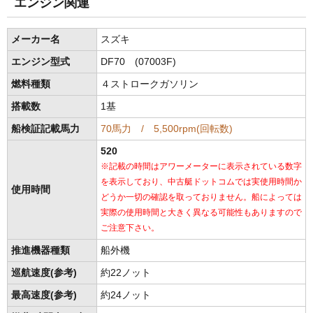
エンジン関連
メーカー名
スズキ
エンジン型式
DF70 (07003F)
燃料種類
４ストロークガソリン
搭載数
1基
船検証記載馬力
70馬力 / 5,500rpm(回転数)
520
※記載の時間はアワーメーターに表示されている数字
を表示しており、中古艇ドットコムでは実使用時間か
使用時間
どうか一切の確認を取っておりません。船によっては
実際の使用時間と大きく異なる可能性もありますので
ご注意下さい。
推進機器種類
船外機
巡航速度(参考)
約22ノット
最高速度(参考)
約24ノット