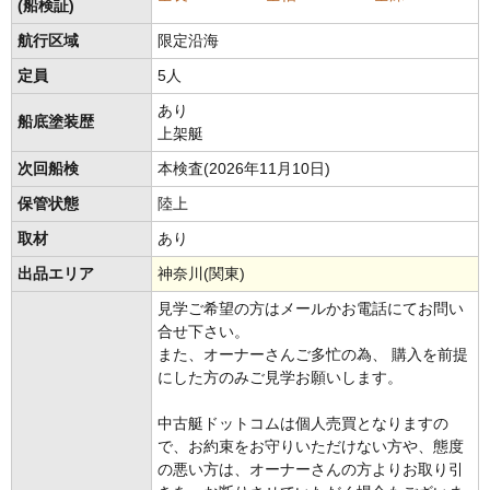
(船検証)
航行区域
限定沿海
定員
5人
あり
船底塗装歴
上架艇
次回船検
本検査(2026年11月10日)
保管状態
陸上
取材
あり
出品エリア
神奈川(関東)
見学ご希望の方はメールかお電話にてお問い
合せ下さい。
また、オーナーさんご多忙の為、 購入を前提
にした方のみご見学お願いします。
中古艇ドットコムは個人売買となりますの
で、お約束をお守りいただけない方や、態度
の悪い方は、オーナーさんの方よりお取り引