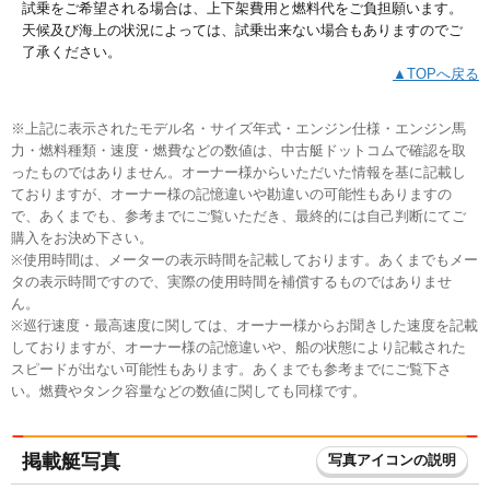
試乗をご希望される場合は、上下架費用と燃料代をご負担願います。
天候及び海上の状況によっては、試乗出来ない場合もありますのでご
了承ください。
▲TOPへ戻る
※上記に表示されたモデル名・サイズ年式・エンジン仕様・エンジン馬
力・燃料種類・速度・燃費などの数値は、中古艇ドットコムで確認を取
ったものではありません。オーナー様からいただいた情報を基に記載し
ておりますが、オーナー様の記憶違いや勘違いの可能性もありますの
で、あくまでも、参考までにご覧いただき、最終的には自己判断にてご
購入をお決め下さい。
※使用時間は、メーターの表示時間を記載しております。あくまでもメー
タの表示時間ですので、実際の使用時間を補償するものではありませ
ん。
※巡行速度・最高速度に関しては、オーナー様からお聞きした速度を記載
しておりますが、オーナー様の記憶違いや、船の状態により記載された
スピードが出ない可能性もあります。あくまでも参考までにご覧下さ
い。燃費やタンク容量などの数値に関しても同様です。
掲載艇写真
写真アイコンの説明