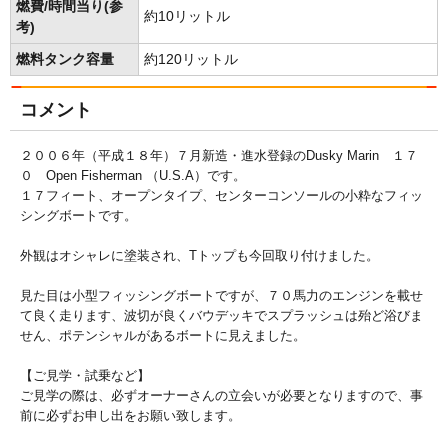
燃費/時間当り(参
約10リットル
考)
燃料タンク容量
約120リットル
コメント
２００６年（平成１８年）７月新造・進水登録のDusky Marin １７
０ Open Fisherman （U.S.A）です。
１７フィート、オープンタイプ、センターコンソールの小粋なフィッ
シングボートです。
外観はオシャレに塗装され、Tトップも今回取り付けました。
見た目は小型フィッシングボートですが、７０馬力のエンジンを載せ
て良く走ります、波切が良くバウデッキでスプラッシュは殆ど浴びま
せん、ポテンシャルがあるボートに見えました。
【ご見学・試乗など】
ご見学の際は、必ずオーナーさんの立会いが必要となりますので、事
前に必ずお申し出をお願い致します。