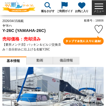
船をさがす
ご利用ガイド
お気に入り
メニュー
船番号：18806
2026/04/15掲載
ヤマハ
Y-26C (YAMAHA-26C)
売却価格：売却済み
【要所メンテ済】パッキン＆ビルジ交換済
み！自分好みに仕上げる名艇Y26C
動画
備品情報
基本情報