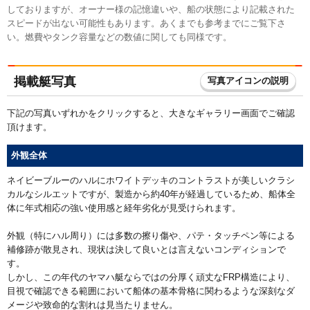
しておりますが、オーナー様の記憶違いや、船の状態により記載された
スピードが出ない可能性もあります。あくまでも参考までにご覧下さ
い。燃費やタンク容量などの数値に関しても同様です。
掲載艇写真
写真アイコンの説明
下記の写真いずれかをクリックすると、大きなギャラリー画面でご確認
頂けます。
外観全体
ネイビーブルーのハルにホワイトデッキのコントラストが美しいクラシ
カルなシルエットですが、製造から約40年が経過しているため、船体全
体に年式相応の強い使用感と経年劣化が見受けられます。
外観（特にハル周り）には多数の擦り傷や、パテ・タッチペン等による
補修跡が散見され、現状は決して良いとは言えないコンディションで
す。
しかし、この年代のヤマハ艇ならではの分厚く頑丈なFRP構造により、
目視で確認できる範囲において船体の基本骨格に関わるような深刻なダ
メージや致命的な割れは見当たりません。