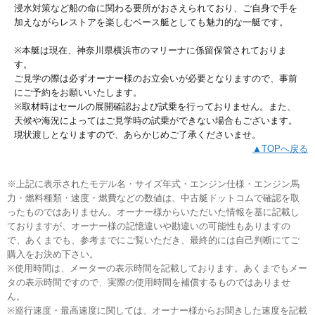
浸水対策など船の命に関わる要所がおさえられており、ご自身で手を
加えながらレストアを楽しむベース艇としても魅力的な一艇です。
※本艇は現在、神奈川県横浜市のマリーナに係留保管されておりま
す。
ご見学の際は必ずオーナー様のお立会いが必要となりますので、事前
にご予約をお願いいたします。
※取材時はセールの展開確認および試乗を行っておりません。また、
天候や海況によってはご見学時の試乗ができない場合もございます。
現状渡しとなりますので、あらかじめご了承くださいませ。
▲TOPへ戻る
※上記に表示されたモデル名・サイズ年式・エンジン仕様・エンジン馬
力・燃料種類・速度・燃費などの数値は、中古艇ドットコムで確認を取
ったものではありません。オーナー様からいただいた情報を基に記載し
ておりますが、オーナー様の記憶違いや勘違いの可能性もありますの
で、あくまでも、参考までにご覧いただき、最終的には自己判断にてご
購入をお決め下さい。
※使用時間は、メーターの表示時間を記載しております。あくまでもメー
タの表示時間ですので、実際の使用時間を補償するものではありませ
ん。
※巡行速度・最高速度に関しては、オーナー様からお聞きした速度を記載