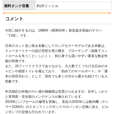
燃料タンク容量
約25リットル
コメント
今回ご紹介するのは、1988年（昭和63年）新造進水登録のヤマハ
「Y26C」です。
日本のヨット史に残る名艇にしてロングセラーモデルである本艇は、
クォータートナーの設計思想を受け継ぎ、ブローチング（強風でコン
トロールを失うこと）しにくく、初心者でも扱いやすい素直な帆走性
能が特徴です。
また、26フィートクラスでありながら、大人数でくつろげる広めのキ
ャビンや個室トイレを備えており、「初めてのキールボート」や「週
末の別荘代わり」として、現在でも多くの方から愛され続けている人
気艇です。
年式相応の外観のヤレ感や補修跡は見受けられますが、近年しっかり
と実用面・安全面のメンテナンスが施されています。
2024年にジブセールの修理を実施し、直近の2025年には船内機（ヤン
マー1GM10）のスタッフィングボックスのパッキン交換に加え、ビル
ジポンプの交換も行われています。