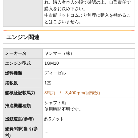
れ、購入者本人の眼で確認の上、自己責任で
購入をお決め下さい。
中古艇ドットコムより無理に購入を勧めるこ
とはございません。
エンジン関連
メーカー名
ヤンマー（株）
エンジン型式
1GM10
燃料種類
ディーゼル
搭載数
1基
船検証記載馬力
8馬力 / 3,400rpm(回転数)
シャフト船
推進機器種類
使用時間不明です。
巡航速度(参考)
約5ノット
燃費/時間当り(参
－
考)