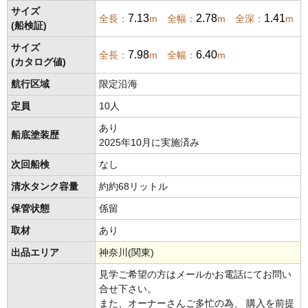
サイズ
7.13
2.78
1.41
全長：
m 全幅：
m 全深：
m
(船検証)
サイズ
7.98
6.40
全長：
m 全幅：
m
(カタログ値)
航行区域
限定沿海
定員
10人
あり
船底塗装歴
2025年10月に実施済み
次回船検
なし
清水タンク容量
約約68リットル
保管状態
係留
取材
あり
出品エリア
神奈川(関東)
見学ご希望の方はメールかお電話にてお問い
合せ下さい。
また、オーナーさんご多忙の為、 購入を前提