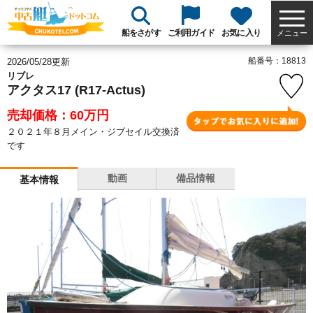
船をさがす
ご利用ガイド
お気に入り
メニュー
船番号：18813
2026/05/28更新
リブレ
アクタス17 (R17-Actus)
売却価格：60
万円
２０２１年８月メイン・ジブセイル交換済
です
動画
備品情報
基本情報