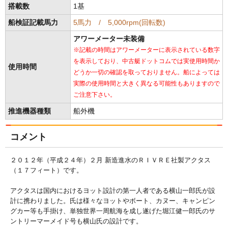
搭載数
1基
船検証記載馬力
5馬力 / 5,000rpm(回転数)
アワーメーター未装備
※記載の時間はアワーメーターに表示されている数字
を表示しており、中古艇ドットコムでは実使用時間か
使用時間
どうか一切の確認を取っておりません。船によっては
実際の使用時間と大きく異なる可能性もありますので
ご注意下さい。
推進機器種類
船外機
コメント
２０１２年（平成２４年）２月 新造進水のＲＩＶＲＥ社製アクタス
（１７フィート）です。
アクタスは国内におけるヨット設計の第一人者である横山一郎氏が設
計に携わりました。氏は様々なヨットやボート、カヌー、キャンピン
グカー等も手掛け、単独世界一周航海を成し遂げた堀江健一郎氏のサ
ントリーマーメイド号も横山氏の設計です。