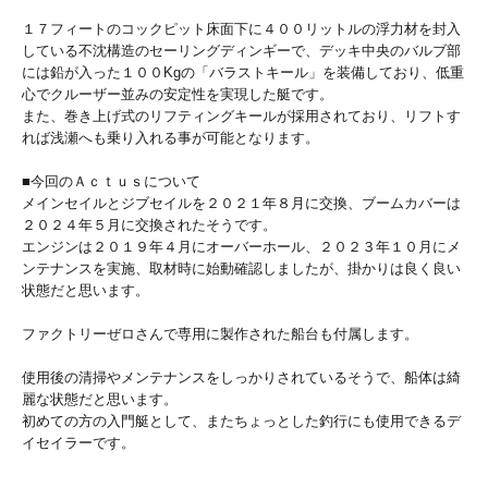
１７フィートのコックピット床面下に４００リットルの浮力材を封入
している不沈構造のセーリングディンギーで、デッキ中央のバルブ部
には鉛が入った１００Kgの「バラストキール」を装備しており、低重
心でクルーザー並みの安定性を実現した艇です。
また、巻き上げ式のリフティングキールが採用されており、リフトす
れば浅瀬へも乗り入れる事が可能となります。
■今回のＡｃｔｕｓについて
メインセイルとジブセイルを２０２１年８月に交換、ブームカバーは
２０２４年５月に交換されたそうです。
エンジンは２０１９年４月にオーバーホール、２０２３年１０月にメ
ンテナンスを実施、取材時に始動確認しましたが、掛かりは良く良い
状態だと思います。
ファクトリーぜロさんで専用に製作された船台も付属します。
使用後の清掃やメンテナンスをしっかりされているそうで、船体は綺
麗な状態だと思います。
初めての方の入門艇として、またちょっとした釣行にも使用できるデ
イセイラーです。