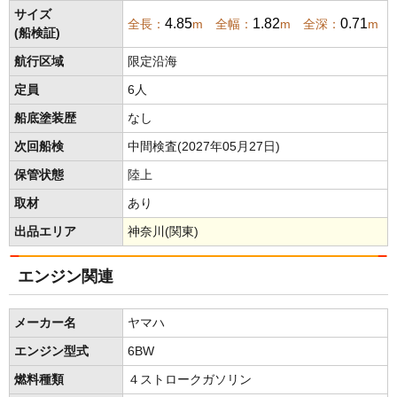
サイズ
4.85
1.82
0.71
全長：
m 全幅：
m 全深：
m
(船検証)
航行区域
限定沿海
定員
6人
船底塗装歴
なし
次回船検
中間検査(2027年05月27日)
保管状態
陸上
取材
あり
出品エリア
神奈川(関東)
エンジン関連
メーカー名
ヤマハ
エンジン型式
6BW
燃料種類
４ストロークガソリン