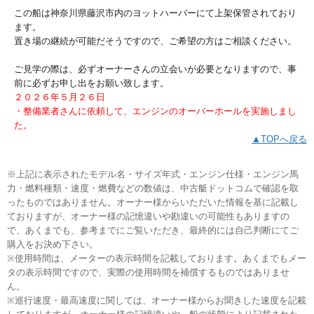
この船は神奈川県藤沢市内のヨットハーバーにて上架保管されており
ます。
置き場の継続が可能だそうですので、ご希望の方はご相談ください。
ご見学の際は、必ずオーナーさんの立会いが必要となりますので、事
前に必ずお申し出をお願い致します。
２０２６年５月２６日
・整備業者さんに依頼して、エンジンのオーバーホールを実施しまし
た。
▲TOPへ戻る
※上記に表示されたモデル名・サイズ年式・エンジン仕様・エンジン馬
力・燃料種類・速度・燃費などの数値は、中古艇ドットコムで確認を取
ったものではありません。オーナー様からいただいた情報を基に記載し
ておりますが、オーナー様の記憶違いや勘違いの可能性もありますの
で、あくまでも、参考までにご覧いただき、最終的には自己判断にてご
購入をお決め下さい。
※使用時間は、メーターの表示時間を記載しております。あくまでもメー
タの表示時間ですので、実際の使用時間を補償するものではありませ
ん。
※巡行速度・最高速度に関しては、オーナー様からお聞きした速度を記載