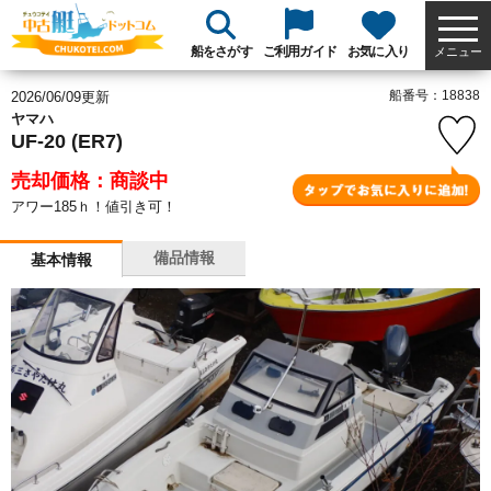
船をさがす
ご利用ガイド
お気に入り
メニュー
船番号：18838
2026/06/09更新
ヤマハ
UF-20 (ER7)
売却価格：商談中
アワー185ｈ！値引き可！
備品情報
基本情報