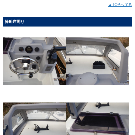
▲TOPへ戻る
操船席周り