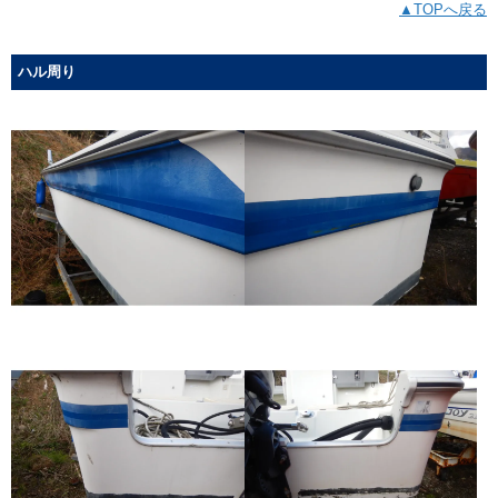
▲TOPへ戻る
ハル周り