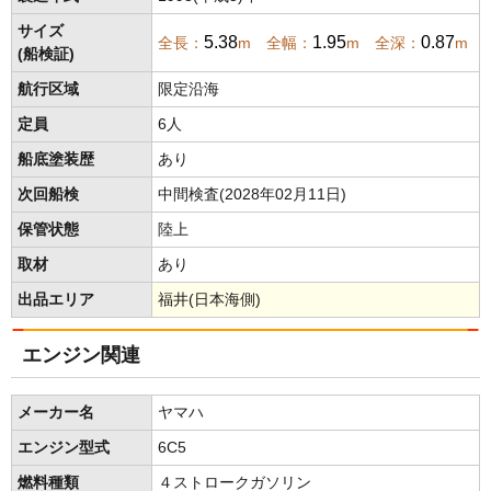
サイズ
5.38
1.95
0.87
全長：
m 全幅：
m 全深：
m
(船検証)
航行区域
限定沿海
定員
6人
船底塗装歴
あり
次回船検
中間検査(2028年02月11日)
保管状態
陸上
取材
あり
出品エリア
福井(日本海側)
エンジン関連
メーカー名
ヤマハ
エンジン型式
6C5
燃料種類
４ストロークガソリン