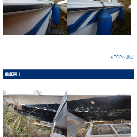
▲TOPへ戻る
船底周り