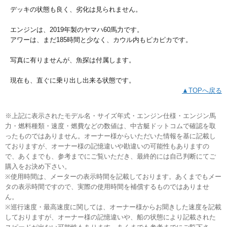
デッキの状態も良く、劣化は見られません。
エンジンは、2019年製のヤマハ60馬力です。
アワーは、まだ185時間と少なく、カウル内もピカピカです。
写真に有りませんが、魚探は付属します。
現在も、直ぐに乗り出し出来る状態です。
▲TOPへ戻る
※上記に表示されたモデル名・サイズ年式・エンジン仕様・エンジン馬
力・燃料種類・速度・燃費などの数値は、中古艇ドットコムで確認を取
ったものではありません。オーナー様からいただいた情報を基に記載し
ておりますが、オーナー様の記憶違いや勘違いの可能性もありますの
で、あくまでも、参考までにご覧いただき、最終的には自己判断にてご
購入をお決め下さい。
※使用時間は、メーターの表示時間を記載しております。あくまでもメー
タの表示時間ですので、実際の使用時間を補償するものではありませ
ん。
※巡行速度・最高速度に関しては、オーナー様からお聞きした速度を記載
しておりますが、オーナー様の記憶違いや、船の状態により記載された