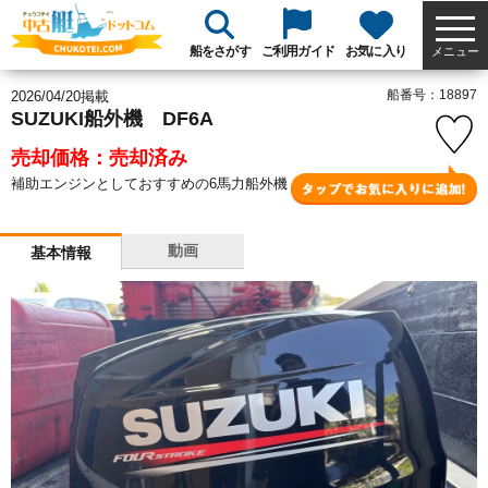
船をさがす
ご利用ガイド
お気に入り
メニュー
船番号：18897
2026/04/20掲載
SUZUKI船外機 DF6A
売却価格：売却済み
補助エンジンとしておすすめの6馬力船外機
動画
基本情報