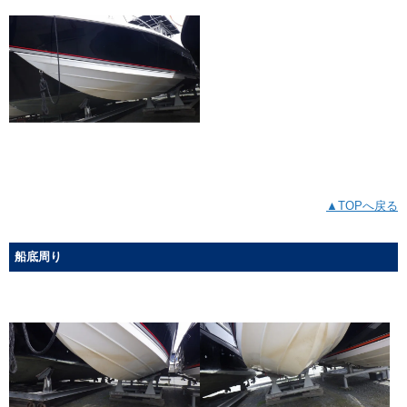
▲TOPへ戻る
船底周り