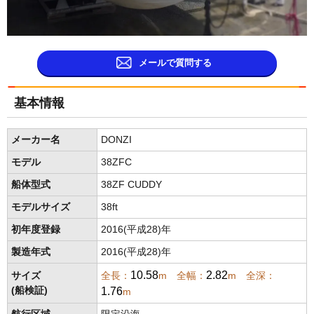
メールで質問する
基本情報
メーカー名
DONZI
モデル
38ZFC
船体型式
38ZF CUDDY
モデルサイズ
38ft
初年度登録
2016(平成28)年
製造年式
2016(平成28)年
10.58
2.82
サイズ
全長：
m 全幅：
m 全深：
1.76
(船検証)
m