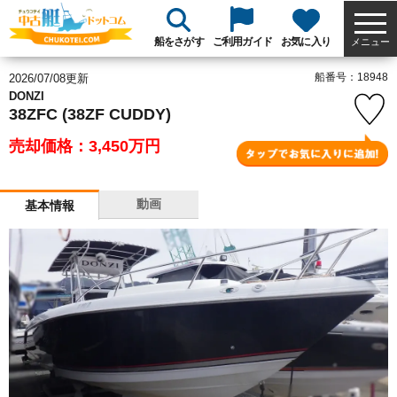
船をさがす
ご利用ガイド
お気に入り
メニュー
船番号：18948
2026/07/08更新
DONZI
38ZFC (38ZF CUDDY)
売却価格：3,450
万円
動画
基本情報