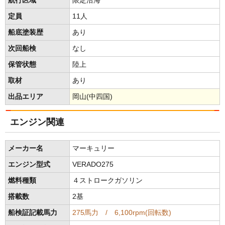
航行区域
限定沿海
定員
11人
船底塗装歴
あり
次回船検
なし
保管状態
陸上
取材
あり
出品エリア
岡山(中四国)
エンジン関連
メーカー名
マーキュリー
エンジン型式
VERADO275
燃料種類
４ストロークガソリン
搭載数
2基
船検証記載馬力
275馬力 / 6,100rpm(回転数)