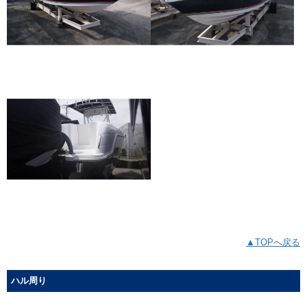
▲TOPへ戻る
ハル周り