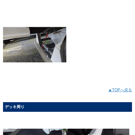
▲TOPへ戻る
デッキ周り