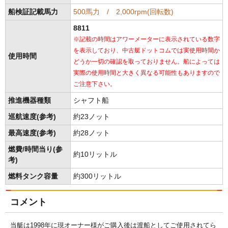
船検証記載馬力
500馬力 / 2,000rpm(回転数)
8811
※記載の時間はアワーメーターに表示されている数字
を表示しており、中古艇ドットコムでは実使用時間か
使用時間
どうか一切の確認を取っておりません。船によっては
実際の使用時間と大きく異なる可能性もありますので
ご注意下さい。
推進機器種類
シャフト船
巡航速度(参考)
約23ノット
最高速度(参考)
約28ノット
燃費/時間当り(参
約10リットル
考)
燃料タンク容量
約300リットル
コメント
当艇は1998年に現オーナー様がご購入後は渡船としてご使用されてら