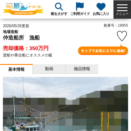
船をさがす
ご利用ガイド
お気に入り
メニュー
船番号：18955
2026/05/26更新
地場造船
仲造船所 漁船
売却価格：350
万円
渡船や乗合船にオススメの艇
動画
備品情報
基本情報