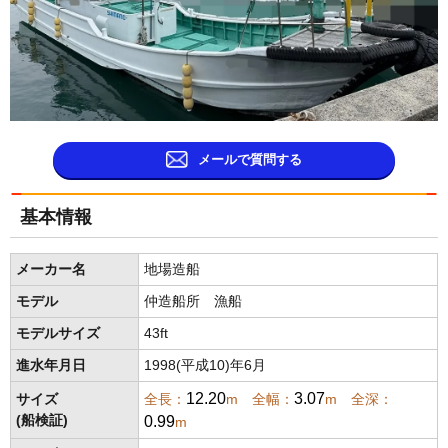
メールで質問する
基本情報
メーカー名
地場造船
モデル
仲造船所 漁船
モデルサイズ
43ft
進水年月日
1998(平成10)年6月
12.20
3.07
サイズ
全長：
m 全幅：
m 全深：
0.99
(船検証)
m