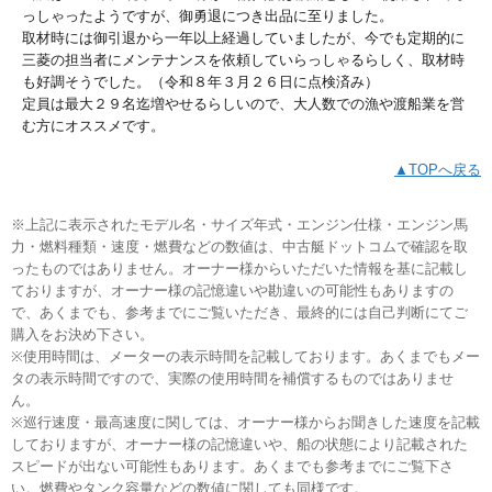
っしゃったようですが、御勇退につき出品に至りました。
取材時には御引退から一年以上経過していましたが、今でも定期的に
三菱の担当者にメンテナンスを依頼していらっしゃるらしく、取材時
も好調そうでした。（令和８年３月２６日に点検済み）
定員は最大２９名迄増やせるらしいので、大人数での漁や渡船業を営
む方にオススメです。
▲TOPへ戻る
※上記に表示されたモデル名・サイズ年式・エンジン仕様・エンジン馬
力・燃料種類・速度・燃費などの数値は、中古艇ドットコムで確認を取
ったものではありません。オーナー様からいただいた情報を基に記載し
ておりますが、オーナー様の記憶違いや勘違いの可能性もありますの
で、あくまでも、参考までにご覧いただき、最終的には自己判断にてご
購入をお決め下さい。
※使用時間は、メーターの表示時間を記載しております。あくまでもメー
タの表示時間ですので、実際の使用時間を補償するものではありませ
ん。
※巡行速度・最高速度に関しては、オーナー様からお聞きした速度を記載
しておりますが、オーナー様の記憶違いや、船の状態により記載された
スピードが出ない可能性もあります。あくまでも参考までにご覧下さ
い。燃費やタンク容量などの数値に関しても同様です。