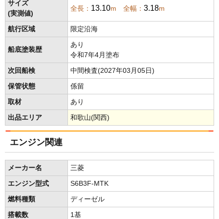
サイズ
13.10
3.18
全長：
m 全幅：
m
(実測値)
航行区域
限定沿海
あり
船底塗装歴
令和7年4月塗布
次回船検
中間検査(2027年03月05日)
保管状態
係留
取材
あり
出品エリア
和歌山(関西)
エンジン関連
メーカー名
三菱
エンジン型式
S6B3F-MTK
燃料種類
ディーゼル
搭載数
1基