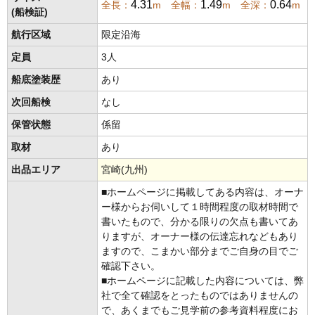
4.31
1.49
0.64
全長：
m 全幅：
m 全深：
m
(船検証)
航行区域
限定沿海
定員
3人
船底塗装歴
あり
次回船検
なし
保管状態
係留
取材
あり
出品エリア
宮崎(九州)
■ホームページに掲載してある内容は、オーナ
ー様からお伺いして１時間程度の取材時間で
書いたもので、分かる限りの欠点も書いてあ
りますが、オーナー様の伝達忘れなどもあり
ますので、こまかい部分までご自身の目でご
確認下さい。
■ホームページに記載した内容については、弊
社で全て確認をとったものではありませんの
で、あくまでもご見学前の参考資料程度にお