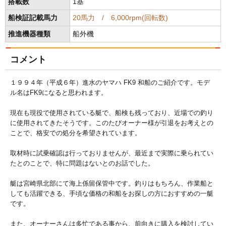
搭載数
1基
船検証記載馬力
20馬力 / 6,000rpm(回転数)
推進機器種類
船外機
コメント
１９９４年（平成６年）進水のヤマハ FK9 和船のご紹介です。モデ
ル名はFK9になると思われます。
現在も現役で使用されている艇で、船検も残っており、近場での釣り
に使用されてきたそうです。このたびオーナー様が引退をお考えとの
ことで、格安での処分を希望されています。
取材時に試乗確認は行っておりませんが、最近まで実際に乗られてい
たとのことで、特に問題はないとのお話でした。
艇は宮崎県北部にて海上係留保管中です。釣りはもちろん、作業船と
しても活躍できる、手頃な価格の和船をお探しの方におすすめの一艇
です。
また、オーナーさんは多忙である事から、前向きに購入を検討してい