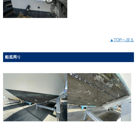
▲TOPへ戻る
船底周り