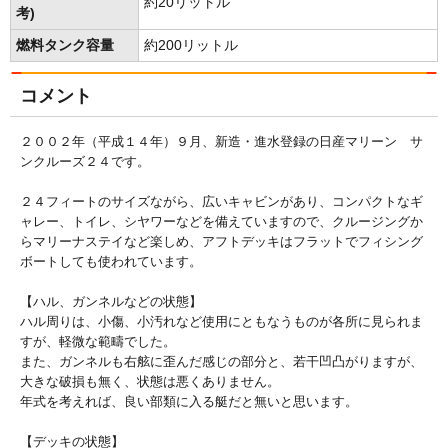
約20リットル
考)
燃料タンク容量
約200リットル
コメント
２００２年（平成１４年）９月、新造・進水登録の日産マリーン サ
ンクルーズ２４です。
２４フィートのサイズながら、広いキャビンがあり、コンパクトなギ
ャレー、トイレ、シヤワーなどを備えていますので、クルージングか
らマリーナステイなど楽しめ、アフトデッキはフラットでフィシング
ボートしても使われています。
【ハル、ガンネルなどの状態】
ハル周りは、小傷、小汚れなど使用にともなうものが各所に見られま
すが、軽微な範疇でした。
また、ガンネルも右舷に歪んだ感じの部分と、若干凹凸がりますが、
大きな破損も無く、状態は悪くありません。
年式を考えれば、良い部類に入る艇だと無いと思います。
【デッキの状態】