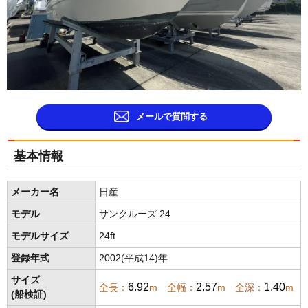
メールで質問する
基本情報
メーカー名
日産
モデル
サンクルーズ 24
モデルサイズ
24ft
登録年式
2002(平成14)年
サイズ
6.92
2.57
1.40
全長：
m 全幅：
m 全深：
m
(船検証)