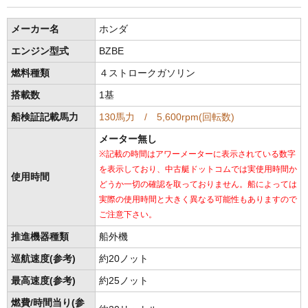
メーカー名
ホンダ
エンジン型式
BZBE
燃料種類
４ストロークガソリン
搭載数
1基
船検証記載馬力
130馬力 / 5,600rpm(回転数)
メーター無し
※記載の時間はアワーメーターに表示されている数字
を表示しており、中古艇ドットコムでは実使用時間か
使用時間
どうか一切の確認を取っておりません。船によっては
実際の使用時間と大きく異なる可能性もありますので
ご注意下さい。
推進機器種類
船外機
巡航速度(参考)
約20ノット
最高速度(参考)
約25ノット
燃費/時間当り(参