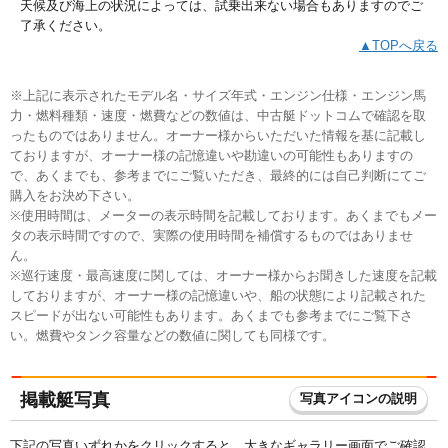
天候及び海上の状況によっては、試乗出来ない場合もありますのでご
了承ください。
▲TOPへ戻る
※上記に表示されたモデル名・サイズ年式・エンジン仕様・エンジン馬
力・燃料種類・速度・燃費などの数値は、中古艇ドットコムで確認を取
ったものではありません。オーナー様からいただいた情報を基に記載し
ておりますが、オーナー様の記憶違いや勘違いの可能性もありますの
で、あくまでも、参考までにご覧いただき、最終的には自己判断にてご
購入をお決め下さい。
※使用時間は、メーターの表示時間を記載しております。あくまでもメー
タの表示時間ですので、実際の使用時間を補償するものではありませ
ん。
※巡行速度・最高速度に関しては、オーナー様からお聞きした速度を記載
しておりますが、オーナー様の記憶違いや、船の状態により記載された
スピードが出ない可能性もあります。あくまでも参考までにご覧下さ
い。燃費やタンク容量などの数値に関しても同様です。
掲載艇写真
写真アイコンの説明
下記の写真いずれかをクリックすると、大きなギャラリー画面でご確認