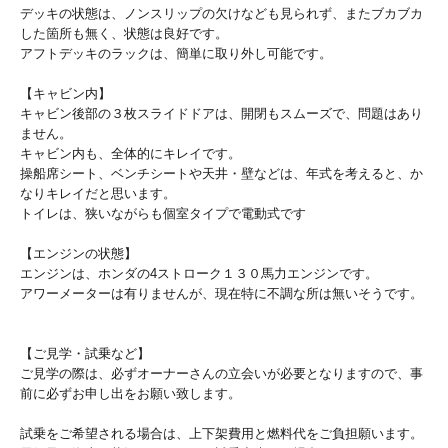
デッキの状態は、ノンスリップの欠けなども見られず、またブカブカ
した箇所も無く、状態は良好です。
アフトデッキのラックは、簡単に取り外し可能です。
【キャビン内】
キャビン後部の３枚スライドドアは、開閉もスムーズで、問題はあり
ません。
キャビン内も、全体的にキレイです。
操船席シート、ベンチシートや天井・壁などは、年式を考えると、か
なりキレイだと思います。
トイレは、狭いながらも個室タイプで電動式です
【エンジンの状態】
エンジンは、ホンダの4ストローク１３０馬力エンジンです。
アワーメーターは有りませんが、現在特に不調な所は無いそうです。
【ご見学・試乗など】
ご見学の際は、必ずオーナーさんの立会いが必要となりますので、事
前に必ずお申し出をお願い致します。
試乗をご希望される場合は、上下架費用と燃料代をご負担願います。