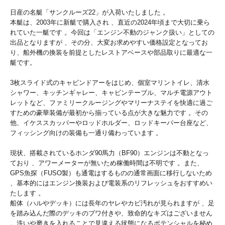
日産の名艇「サンクルーズ22」が入荷いたしました 。
本艇は、2003年に新艇で購入され 、直近の2024年頃まで大切に乗ら
れていた一艇です 。今回は「エンジン不動のジャンク扱い」としての
出品となりますが 、その分、大変お求めやすい価格設定となってお
り、船外機の換装を前提としたレストアベースや部品取りに最適な一
艇です。
3枚スライド式のキャビンドアーをはじめ、個室マリントイレ、清水
シャワー、キッチンギャレー、キャビンテーブル、マルチ電源アウト
レットなど、ファミリークルージングやマリーナステイを快適に過ご
すための豪華装備が最初から揃っている点が大きな魅力です 。その
他、イケススカッパーやロッドホルダー、ロッドキーパー台座など、
フィッシング向けの装備も一通り備わっています 。
現状、搭載されているホンダ90馬力（BF90）エンジンは不動となっ
ており 、アワーメーターが無いため稼働時間は不明です 。また、
GPS魚探（FUSO製）も通電はするものの通常画面に移行しないため
、基本的にはエンジン換装および電装系のリフレッシュをおすすめい
たします 。
船体（ハルやデッキ）には長年のヤレやカビ汚れが見られますが 、足
を踏み込んだ際のデッキのブワ付きや、致命的なキズはございません
。洗いや磨きを入れることで見違える状態になるポテンシャルを秘め