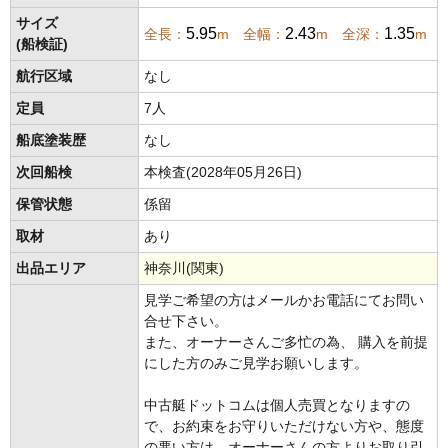
サイズ
5.95
2.43
1.35
全長：
m 全幅：
m 全深：
m
(船検証)
航行区域
なし
定員
7人
船底塗装歴
なし
次回船検
本検査(2028年05月26日)
保管状態
係留
取材
あり
出品エリア
神奈川(関東)
見学ご希望の方はメールかお電話にてお問い
合せ下さい。
また、オーナーさんご多忙の為、 購入を前提
にした方のみご見学お願いします。
中古艇ドットコムは個人売買となりますの
で、お約束をお守りいただけない方や、態度
の悪い方は、オーナーさんの方よりお取り引