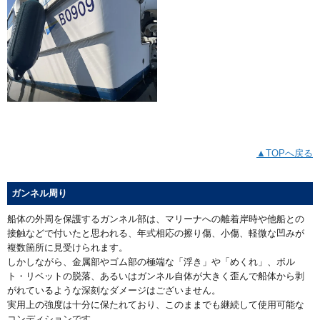
▲TOPへ戻る
ガンネル周り
船体の外周を保護するガンネル部は、マリーナへの離着岸時や他船との
接触などで付いたと思われる、年式相応の擦り傷、小傷、軽微な凹みが
複数箇所に見受けられます。
しかしながら、金属部やゴム部の極端な「浮き」や「めくれ」、ボル
ト・リベットの脱落、あるいはガンネル自体が大きく歪んで船体から剥
がれているような深刻なダメージはございません。
実用上の強度は十分に保たれており、このままでも継続して使用可能な
コンディションです。