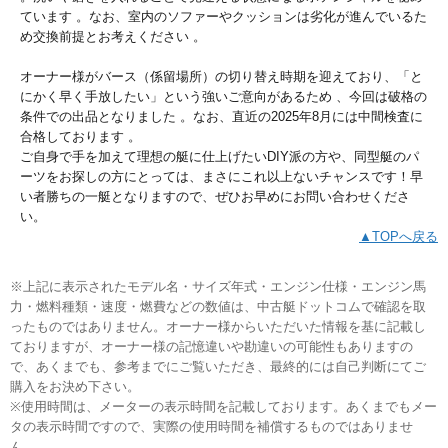
ています 。なお、室内のソファーやクッションは劣化が進んでいるた
め交換前提とお考えください 。
オーナー様がバース（係留場所）の切り替え時期を迎えており、「と
にかく早く手放したい」という強いご意向があるため 、今回は破格の
条件での出品となりました 。なお、直近の2025年8月には中間検査に
合格しております 。
ご自身で手を加えて理想の艇に仕上げたいDIY派の方や、同型艇のパ
ーツをお探しの方にとっては、まさにこれ以上ないチャンスです！早
い者勝ちの一艇となりますので、ぜひお早めにお問い合わせくださ
い。
▲TOPへ戻る
※上記に表示されたモデル名・サイズ年式・エンジン仕様・エンジン馬
力・燃料種類・速度・燃費などの数値は、中古艇ドットコムで確認を取
ったものではありません。オーナー様からいただいた情報を基に記載し
ておりますが、オーナー様の記憶違いや勘違いの可能性もありますの
で、あくまでも、参考までにご覧いただき、最終的には自己判断にてご
購入をお決め下さい。
※使用時間は、メーターの表示時間を記載しております。あくまでもメー
タの表示時間ですので、実際の使用時間を補償するものではありませ
ん。