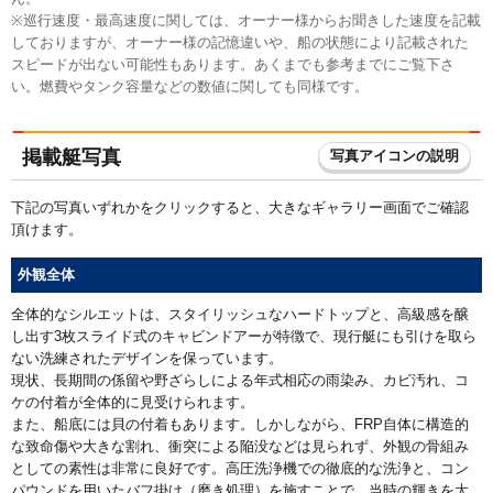
※巡行速度・最高速度に関しては、オーナー様からお聞きした速度を記載
しておりますが、オーナー様の記憶違いや、船の状態により記載された
スピードが出ない可能性もあります。あくまでも参考までにご覧下さ
い。燃費やタンク容量などの数値に関しても同様です。
掲載艇写真
写真アイコンの説明
下記の写真いずれかをクリックすると、大きなギャラリー画面でご確認
頂けます。
外観全体
全体的なシルエットは、スタイリッシュなハードトップと、高級感を醸
し出す3枚スライド式のキャビンドアーが特徴で、現行艇にも引けを取ら
ない洗練されたデザインを保っています。
現状、長期間の係留や野ざらしによる年式相応の雨染み、カビ汚れ、コ
ケの付着が全体的に見受けられます。
また、船底には貝の付着もあります。しかしながら、FRP自体に構造的
な致命傷や大きな割れ、衝突による陥没などは見られず、外観の骨組み
としての素性は非常に良好です。高圧洗浄機での徹底的な洗浄と、コン
パウンドを用いたバフ掛け（磨き処理）を施すことで、当時の輝きを大