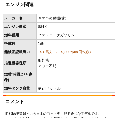
エンジン関連
メーカー名
ヤマハ発動機(株)
エンジン型式
684K
燃料種類
２ストロークガソリン
搭載数
1基
船検証記載馬力
15.0馬力 / 5,500rpm(回転数)
船外機
推進機器種類
アワー不明
燃費/時間当り(参
－
考)
燃料タンク容量
約24リットル
コメント
昭和55年登録という日本のヨット史に残る希少なモデルです。