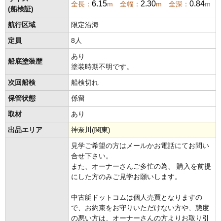
6.15
2.30
0.84
全長：
m 全幅：
m 全深：
m
(船検証)
航行区域
限定沿海
定員
8人
あり
船底塗装歴
塗装時期不明です。
次回船検
船検切れ
保管状態
係留
取材
あり
出品エリア
神奈川(関東)
見学ご希望の方はメールかお電話にてお問い
合せ下さい。
また、オーナーさんご多忙の為、 購入を前提
にした方のみご見学お願いします。
中古艇ドットコムは個人売買となりますの
で、お約束をお守りいただけない方や、態度
の悪い方は、オーナーさんの方よりお取り引