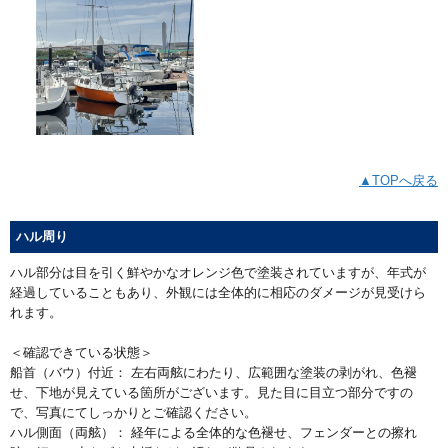
▲TOPへ戻る
ハル周り
ハル部分は目を引く鮮やかなオレンジ色で塗装されていますが、年式が
経過していることもあり、外観には全体的に相応のダメージが見受けら
れます。
＜確認できている状態＞
船首（バウ）付近： 左右両舷にわたり、広範囲な塗装の剥がれ、色褪
せ、下地が見えている箇所がございます。見た目に目立つ部分ですの
で、写真にてしっかりとご確認ください。
ハル側面（両舷）： 経年による全体的な色褪せ、フェンダーとの擦れ