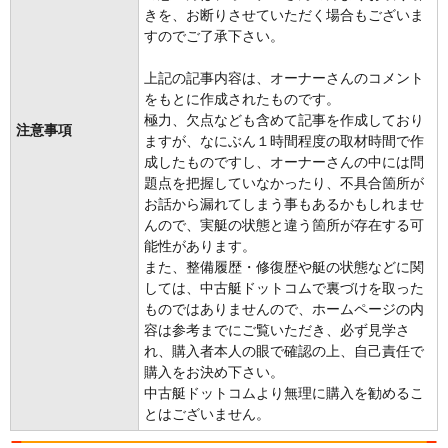
きを、お断りさせていただく場合もございま
すのでご了承下さい。
上記の記事内容は、オーナーさんのコメント
をもとに作成されたものです。
極力、欠点なども含めて記事を作成しており
注意事項
ますが、なにぶん１時間程度の取材時間で作
成したものですし、オーナーさんの中には問
題点を把握していなかったり、不具合箇所が
お話から漏れてしまう事もあるかもしれませ
んので、実艇の状態と違う箇所が存在する可
能性があります。
また、整備履歴・修復歴や艇の状態などに関
しては、中古艇ドットコムで裏づけを取った
ものではありませんので、ホームページの内
容は参考までにご覧いただき、必ず見学さ
れ、購入者本人の眼で確認の上、自己責任で
購入をお決め下さい。
中古艇ドットコムより無理に購入を勧めるこ
とはございません。