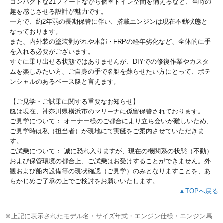
コンパクトな21フィートながら個室トイレ空間を備えるなど、当時の
趣を感じさせる設計が魅力です。
一方で、約2年弱の長期保管に伴い、搭載エンジンは現在不動状態と
なっております。
また、内外装の塗装剥がれや木部・FRPの経年劣化など、全体的に手
を入れる必要がございます。
すぐに乗り出せる状態ではありませんが、DIYでの修復作業やカスタ
ムを楽しみたい方、ご自身の手で名艇を蘇らせたい方にとって、ポテ
ンシャルのあるベース艇と言えます。
【ご見学・ご試乗に関する重要なお知らせ】
艇は現在、神奈川県横浜市のマリーナに係留保管されております。
ご見学について： オーナー様のご都合により立ち会いが難しいため、
ご見学時は私（担当者）が現地にて実艇をご案内させていただきま
す。
ご試乗について： 誠に恐れ入りますが、現在の機関系の状態（不動）
および保管環境の都合上、ご試乗はお受けすることができません。外
観および船内設備等の現状確認（ご見学）のみとなりますことを、あ
らかじめご了承の上でご検討をお願いいたします。
▲TOPへ戻る
※上記に表示されたモデル名・サイズ年式・エンジン仕様・エンジン馬