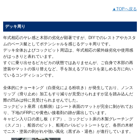
▲TOPへ戻る
デッキ周り
年式相応のヤレ感と木部の劣化が顕著ですが、DIYでのレストアやカスタ
ムのベース艇としてポテンシャルを感じるデッキ周りです。
デッキ全体およびコックピット周辺は、年式相応の紫外線劣化や使用感
がはっきりと表れています。
すぐに乗り出せるピカピカの状態ではありませんが、ご自身で木部の再
塗装やマットの張り替えなど、手を加えるプロセスを楽しめる方に向い
ているコンディションです。
全体的にチョーキング（白亜化による粉吹き）が発生しており、ノンス
リップ（滑り止め）加工もすり減りが見受けられますが足を踏み込んだ
際の凹みは特に見受けられませんでした。
コックピット座席（右舷側）はシート表面のマットが完全に剝がれてお
り、下地のFRPにや黄色い接着剤の跡が露出しています。
キャビン入り口の差し板（ドア）、コックピット床の木製グレーチング
（スノコ）、船首のビット、船尾のパルピットシートなど、各所の木材
でニス・塗装の剥がれや強い風化（黒ずみ・退色）が進行しています。