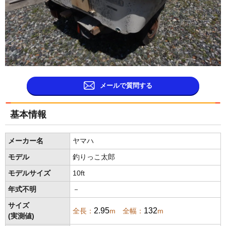
メールで質問する
基本情報
メーカー名
ヤマハ
モデル
釣りっこ太郎
モデルサイズ
10ft
年式不明
－
サイズ
2.95
132
全長：
m 全幅：
m
(実測値)