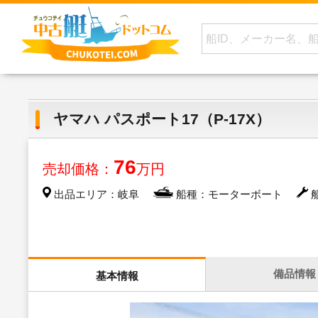
ヤマハ パスポート17（P-17X）
76
売却価格：
万円
出品エリア：岐阜
船種：モーターボート
船
備品情報
基本情報