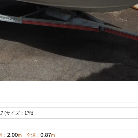
(サイズ：17ft)
2.00
0.87
幅：
m 全深：
m