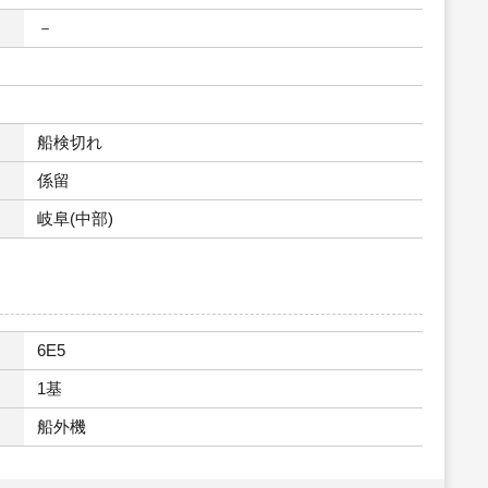
－
船検切れ
係留
岐阜(中部)
6E5
1基
船外機