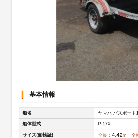
基本情報
船名
ヤマハ パスポート17 
船体型式
P-17X
4.42
サイズ(船検証)
全長：
m 全