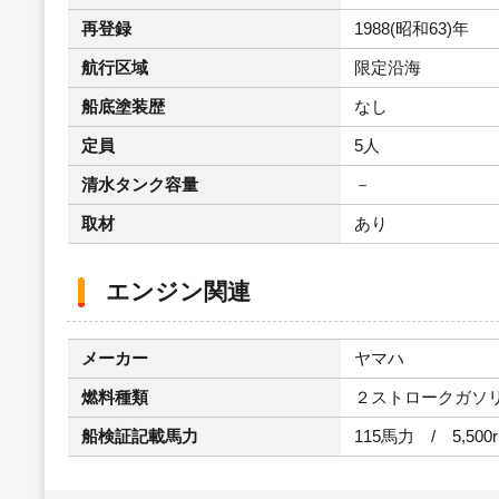
再登録
1988(昭和63)年
航行区域
限定沿海
船底塗装歴
なし
定員
5人
清水タンク容量
－
取材
あり
エンジン関連
メーカー
ヤマハ
燃料種類
２ストロークガソ
船検証記載馬力
115馬力 / 5,500