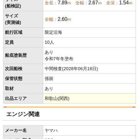
7.89
2.67
1.54
全長：
m 全幅：
m 全深：
m
(船検証)
サイズ
2.60
全幅：
m
(実測値)
航行区域
限定沿海
定員
10人
あり
船底塗装歴
令和7年冬塗布
次回船検
中間検査(2028年06月18日)
保管状態
係留
取材
あり
出品エリア
和歌山(関西)
エンジン関連
メーカー名
ヤマハ