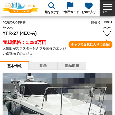
船をさがす
ご利用ガイド
お気に入り
メニュー
船番号：19041
2026/08/04更新
ヤマハ
YFR-27 (4EC-A)
売却価格：1,280
万円
人気艇がスラスター付きフル装備のエンジ
ン低稼働での出品☆
動画
備品情報
基本情報