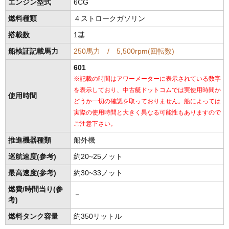
エンジン型式
6CG
燃料種類
４ストロークガソリン
搭載数
1基
船検証記載馬力
250馬力 / 5,500rpm(回転数)
601
※記載の時間はアワーメーターに表示されている数字
を表示しており、中古艇ドットコムでは実使用時間か
使用時間
どうか一切の確認を取っておりません。船によっては
実際の使用時間と大きく異なる可能性もありますので
ご注意下さい。
推進機器種類
船外機
巡航速度(参考)
約20~25ノット
最高速度(参考)
約30~33ノット
燃費/時間当り(参
－
考)
燃料タンク容量
約350リットル