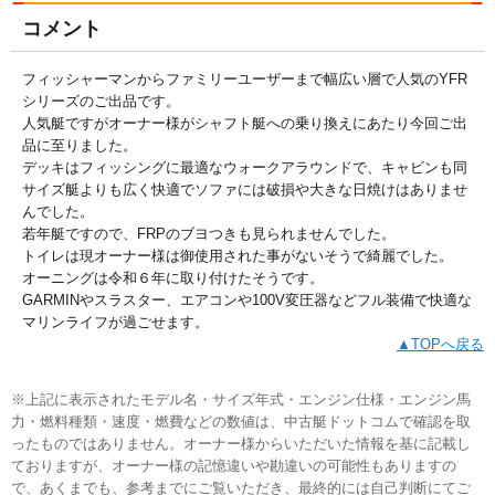
コメント
フィッシャーマンからファミリーユーザーまで幅広い層で人気のYFR
シリーズのご出品です。
人気艇ですがオーナー様がシャフト艇への乗り換えにあたり今回ご出
品に至りました。
デッキはフィッシングに最適なウォークアラウンドで、キャビンも同
サイズ艇よりも広く快適でソファには破損や大きな日焼けはありませ
んでした。
若年艇ですので、FRPのブヨつきも見られませんでした。
トイレは現オーナー様は御使用された事がないそうで綺麗でした。
オーニングは令和６年に取り付けたそうです。
GARMINやスラスター、エアコンや100V変圧器などフル装備で快適な
マリンライフが過ごせます。
▲TOPへ戻る
※上記に表示されたモデル名・サイズ年式・エンジン仕様・エンジン馬
力・燃料種類・速度・燃費などの数値は、中古艇ドットコムで確認を取
ったものではありません。オーナー様からいただいた情報を基に記載し
ておりますが、オーナー様の記憶違いや勘違いの可能性もありますの
で、あくまでも、参考までにご覧いただき、最終的には自己判断にてご