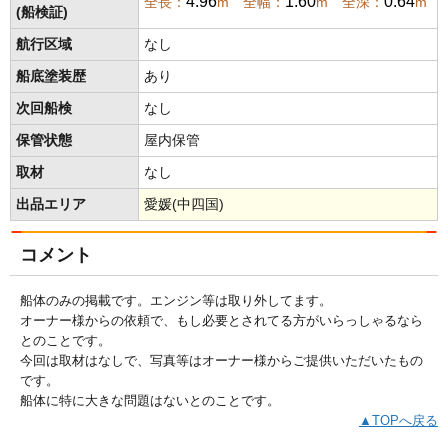
4.96
1.60
0.64
全長：
m 全幅：
m 全深：
m
(船検証)
航行区域
なし
船底塗装歴
あり
次回船検
なし
保管状態
屋内保管
取材
なし
出品エリア
愛媛(中四国)
コメント
船体のみの掲載です。エンジン等は取り外してます。
オーナー様からの依頼で、もし必要とされてる方がいらっしゃるなら
とのことです。
今回は取材はなしで、写真等はオーナー様からご提供いただいたもの
です。
船体に特に大きな問題はないとのことです。
▲TOPへ戻る