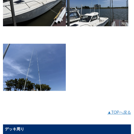
▲TOPへ戻る
デッキ周り