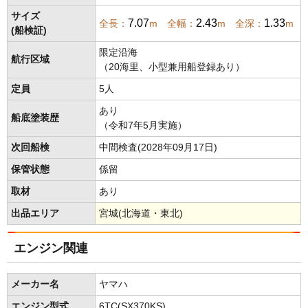
サイズ
7.07
2.43
1.33
全長：
m 全幅：
m 全深：
m
(船検証)
限定沿海
航行区域
（20海里、小型兼用船登録あり）
定員
5人
あり
船底塗装歴
（令和7年5月実施）
次回船検
中間検査(2028年09月17日)
保管状態
係留
取材
あり
出品エリア
宮城(北海道・東北)
エンジン関連
メーカー名
ヤマハ
エンジン型式
6TC(SX370KS)