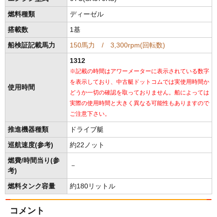
燃料種類
ディーゼル
搭載数
1基
船検証記載馬力
150馬力 / 3,300rpm(回転数)
1312
※記載の時間はアワーメーターに表示されている数字
を表示しており、中古艇ドットコムでは実使用時間か
使用時間
どうか一切の確認を取っておりません。船によっては
実際の使用時間と大きく異なる可能性もありますので
ご注意下さい。
推進機器種類
ドライブ艇
巡航速度(参考)
約22ノット
燃費/時間当り(参
－
考)
燃料タンク容量
約180リットル
コメント