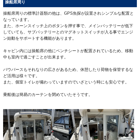
操船席周り
操船席周りの標準計器類の他は、GPS魚探が設置されシンプルな配置と
なっています。
また、ホーンスイッチ上のボタンを押す事で、メインバッテリーが低下
していても、サブバッテリーとのマグネットスイッチが入る事でエンジ
ン始動をサポートする機能があります。
キャビン内には操船席の他にベンチシートが配置されているため、移動
中も室内で過ごすことが出来ます。
バウバースもそれなりの広さがあるため、休憩したり荷物を保管するな
ど活用は様々です。
また、個室トイレが備わっていますのでいざという時にも安心です。
乗船後は簡易のカーテンを閉めていたそうです。