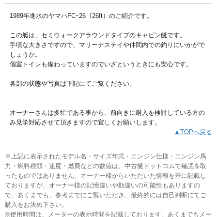
1989年進水のヤマハFCｰ26（26ft）のご紹介です。
この艇は、セミウォークアラウンドタイプのキャビン艇です。
手頃な大きさですので、マリーナステイや仲間内での釣りにいかがで
しょうか。
個室トイレも備わっていますのでいざというときにも安心です。
各部の状態や写真は下記にてご覧ください。
オーナーさんは多忙である事から、前向きに購入を検討している方の
み見学対応させて頂きますので宜しくお願いします。
▲TOPへ戻る
※上記に表示されたモデル名・サイズ年式・エンジン仕様・エンジン馬
力・燃料種類・速度・燃費などの数値は、中古艇ドットコムで確認を取
ったものではありません。オーナー様からいただいた情報を基に記載し
ておりますが、オーナー様の記憶違いや勘違いの可能性もありますの
で、あくまでも、参考までにご覧いただき、最終的には自己判断にてご
購入をお決め下さい。
※使用時間は、メーターの表示時間を記載しております。あくまでもメー