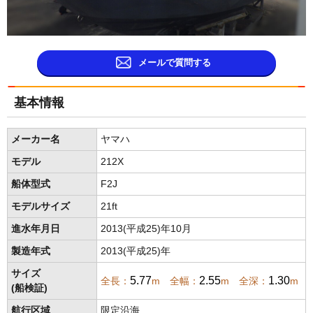
メールで質問する
基本情報
メーカー名
ヤマハ
モデル
212X
船体型式
F2J
モデルサイズ
21ft
進水年月日
2013(平成25)年10月
製造年式
2013(平成25)年
サイズ
5.77
2.55
1.30
全長：
m 全幅：
m 全深：
m
(船検証)
航行区域
限定沿海