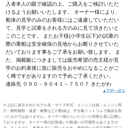
入者本人の眼で確認の上、ご購入をご検討いただ
けるようお願いいたします。 オーナー様により、
船体の見学のみのお客様にはご遠慮していただい
て、見学と試乗をされる方のみに見て頂きたいと
このことです。 またお子様(小学生以下)の試乗の
際の乗船は安全確保の見地からお断りさせていた
だいております事をご了承をお願い致します。 ま
た、掲載艇につきましては販売希望の売主様が見
学のお約束後に急に販売をおやめになることがご
く稀ですがありますので予めご了承ください。
連絡先 ０９０－９０４１－７５０７ きたがわ
▲TOPへ戻る
※上記に表示されたモデル名・サイズ年式・エンジン仕様・エンジン馬
力・燃料種類・速度・燃費などの数値は、中古艇ドットコムで確認を取
ったものではありません。オーナー様からいただいた情報を基に記載し
ておりますが、オーナー様の記憶違いや勘違いの可能性もありますの
で、あくまでも、参考までにご覧いただき、最終的には自己判断にてご