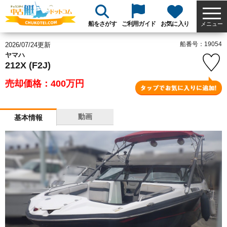
船をさがす
ご利用ガイド
お気に入り
メニュー
船番号：19054
2026/07/24更新
ヤマハ
212X (F2J)
売却価格：400
万円
動画
基本情報