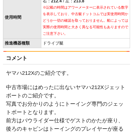
右：
212.4
/ 左：
213.8
※記載の時間はアワーメーターに表示されている数字
を表示しており、中古艇ドットコムでは実使用時間か
使用時間
どうか一切の確認を取っておりません。船によっては
実際の使用時間と大きく異なる可能性もありますので
ご注意下さい。
推進機器種類
ドライブ艇
コメント
ヤマハ212Xのご紹介です。
中古市場にはめったに出ないヤマハ212Xジェット
ボートのご紹介です。
写真でお分かりのようにトーイング専門のジェッ
トボートとなります。
前方はバウライダー仕様でゲストのかたが座り、
後ろのキャビンはトーイングのプレイヤーが座る