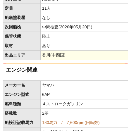
定員
11人
船底塗装歴
なし
次回船検
中間検査(2026年05月20日)
保管状態
陸上
取材
あり
出品エリア
香川(中四国)
エンジン関連
メーカー名
ヤマハ
エンジン型式
6AP
燃料種類
４ストロークガソリン
搭載数
2基
船検証記載馬力
180馬力 / 7,600rpm(回転数)