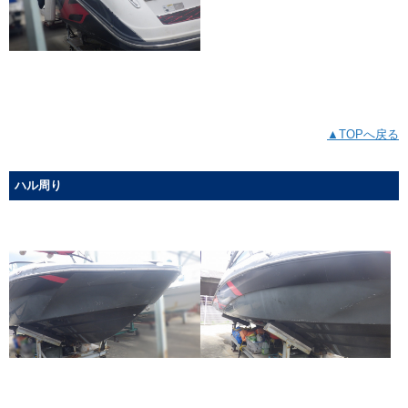
▲TOPへ戻る
ハル周り