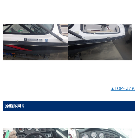
▲TOPへ戻る
操船席周り