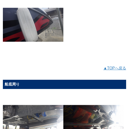
▲TOPへ戻る
船底周り