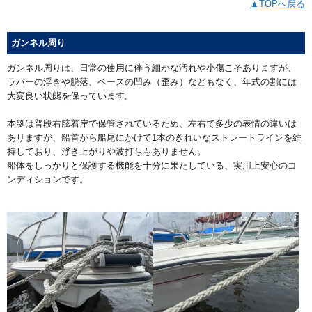
▲TOPへ戻る
ガンネル周り
ガンネル周りは、日常の使用に伴う細かな汚れや小傷こそありますが、
ラバーの浮きや脱落、ベースの凹み（歪み）などもなく、年式の割には
大変良い状態を保っています。
本艇は普段右舷着岸で保管されているため、左右で多少の表情の違いは
ありますが、船首から船尾にかけて1本のきれいなストレートラインを維
持しており、浮き上がりや波打ちもありません。
船体をしっかりと保護する機能を十分に果たしている、実用上安心のコ
ンディションです。