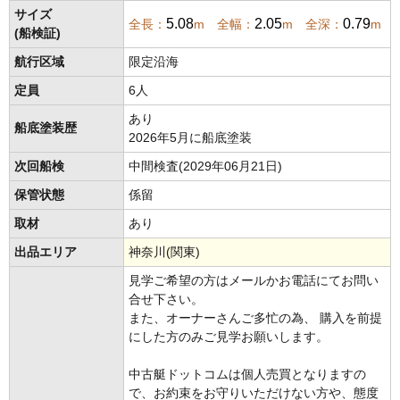
サイズ
5.08
2.05
0.79
全長：
m 全幅：
m 全深：
m
(船検証)
航行区域
限定沿海
定員
6人
あり
船底塗装歴
2026年5月に船底塗装
次回船検
中間検査(2029年06月21日)
保管状態
係留
取材
あり
出品エリア
神奈川(関東)
見学ご希望の方はメールかお電話にてお問い
合せ下さい。
また、オーナーさんご多忙の為、 購入を前提
にした方のみご見学お願いします。
中古艇ドットコムは個人売買となりますの
で、お約束をお守りいただけない方や、態度