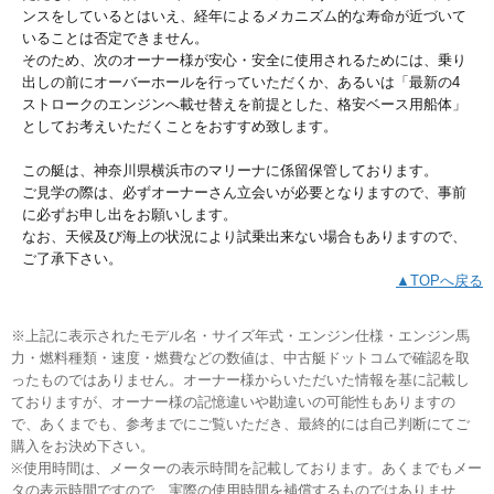
ンスをしているとはいえ、経年によるメカニズム的な寿命が近づいて
いることは否定できません。
そのため、次のオーナー様が安心・安全に使用されるためには、乗り
出しの前にオーバーホールを行っていただくか、あるいは「最新の4
ストロークのエンジンへ載せ替えを前提とした、格安ベース用船体」
としてお考えいただくことをおすすめ致します。
この艇は、神奈川県横浜市のマリーナに係留保管しております。
ご見学の際は、必ずオーナーさん立会いが必要となりますので、事前
に必ずお申し出をお願いします。
なお、天候及び海上の状況により試乗出来ない場合もありますので、
ご了承下さい。
▲TOPへ戻る
※上記に表示されたモデル名・サイズ年式・エンジン仕様・エンジン馬
力・燃料種類・速度・燃費などの数値は、中古艇ドットコムで確認を取
ったものではありません。オーナー様からいただいた情報を基に記載し
ておりますが、オーナー様の記憶違いや勘違いの可能性もありますの
で、あくまでも、参考までにご覧いただき、最終的には自己判断にてご
購入をお決め下さい。
※使用時間は、メーターの表示時間を記載しております。あくまでもメー
タの表示時間ですので、実際の使用時間を補償するものではありませ