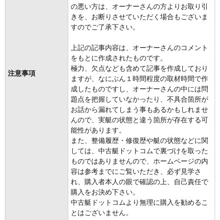
の悪い方は、オーナーさんの方よりお取り引
きを、お断りさせていただく場合もございま
すのでご了承下さい。
上記の記事内容は、オーナーさんのコメント
をもとに作成されたものです。
極力、欠点なども含めて記事を作成しており
注意事項
ますが、なにぶん１時間程度の取材時間で作
成したものですし、オーナーさんの中には問
題点を把握していなかったり、不具合箇所が
お話から漏れてしまう事もあるかもしれませ
んので、実艇の状態と違う箇所が存在する可
能性があります。
また、整備履歴・修復歴や艇の状態などに関
しては、中古艇ドットコムで裏づけを取った
ものではありませんので、ホームページの内
容は参考までにご覧いただき、必ず見学さ
れ、購入者本人の眼で確認の上、自己責任で
購入をお決め下さい。
中古艇ドットコムより無理に購入を勧めるこ
とはございません。