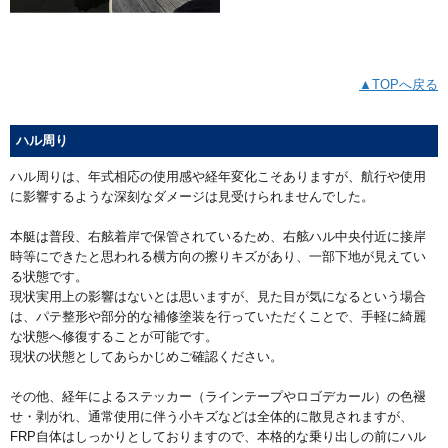
▲TOPへ戻る
ハル周り
ハル周りは、年式相応の使用感や経年変化こそありますが、航行や使用
に影響するような深刻なダメージは見受けられませんでした。
本艇は普段、右舷着岸で保管されているため、右舷ハル中央付近に接岸
時等にできたと思われる横方向の擦りキズがあり、一部下地が見えてい
る状態です。
現状実用上の影響はないとは思いますが、見た目が気になるという場合
は、パテ整形や部分的な補修塗装を行っていただくことで、手軽に綺麗
な状態へ修復することが可能です。
現状の状態としてあらかじめご確認ください。
その他、経年によるステッカー（ラインテープやロゴデカール）の色褪
せ・剥がれ、通常使用に伴う小キズなどは全体的に散見されますが、
FRP自体はしっかりとしておりますので、本格的な乗り出しの前にハル