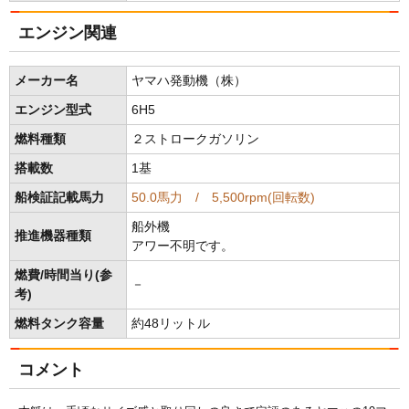
エンジン関連
メーカー名
ヤマハ発動機（株）
エンジン型式
6H5
燃料種類
２ストロークガソリン
搭載数
1基
船検証記載馬力
50.0馬力 / 5,500rpm(回転数)
船外機
推進機器種類
アワー不明です。
燃費/時間当り(参
－
考)
燃料タンク容量
約48リットル
コメント