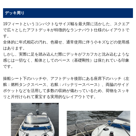
デッキ周り
19フィートというコンパクトなサイズ幅を最大限に活かした、スクエア
で広々としたアフトデッキが特徴的なランナバウト仕様のレイアウトで
す。
全体的に年式相応の汚れ、色褪せ、通常使用に伴う小キズなどの使用感
はあります。
しかし、実際に足を踏み込んだ際にデッキがフカフカと沈み込むような
感じは一切なく、船体としてのベース（基礎剛性）は保たれている印象
です。
操船シート下のハッチや、アフトデッキ後部にある座席下のハッチ（左
舷：燃料タンクスペース、右舷：バッテリースペース）、両脇のサイド
ポケットなどを活用して多数の収納が備わっているため、荷物をスッキ
リと片付けられて重宝する実用的なレイアウトです。