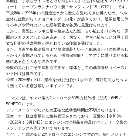
本艇は、手頃なサイズ感と取り回しの良さで定評のあるヤマハの19フ
ィート・オープンランナバウト艇「サンフレンド19（GTG）」です。
平成8年（1996年）の新造進水から歴史を重ねてきた艇のため、ハル
全体には艶がなくチョーキング（白化）が起きており、通常使用に伴
う小キズや汚れといった経年変化が各所に見受けられます。
しかし、実際にデッキに足を踏み込んだ際、古い艇にありがちな「床
面のフカフカとした沈み込み」は一切なく、ヤマハ艇らしい分厚く頑
丈なFRPの基礎剛性が保たれている印象を受けました。
また、直近で船底清掃および船底塗装といった船底まわりの整備もし
っかりと実施されているため、係留保管艇としてすぐに乗り出せる状
態にある点も大きな強みです。
外観の見た目こそ年式相応ですが、船体としての基本骨格（ベース）
や下回りは健在です。
今年（2026年）3月に船検を受けたばかりなので、有効期間もたっぷ
り残っている点は嬉しいポイントです。
エンジンは、ヤマハ製の2ストローク50馬力船外機（型式：6H5 /
50HETO）です。
アワーメーターがないため正確な総稼働時間は不明となります。
現オーナー様は定期的に維持管理をされており、直近の【令和8年
（2026年）5月14日】にエンジンの消耗品交換及びバッテリー交換の
メンテナンスを完了させております。
ただし、年式の旧い2ストロークのエンジンですので、毎年メンテナ