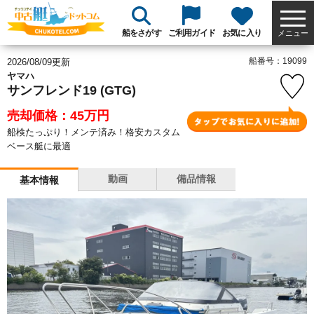
船をさがす
ご利用ガイド
お気に入り
メニュー
船番号：19099
2026/08/09更新
ヤマハ
サンフレンド19 (GTG)
売却価格：45
万円
船検たっぷり！メンテ済み！格安カスタム
ベース艇に最適
動画
備品情報
基本情報