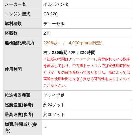
メーカー名
ボルボペンタ
エンジン型式
C3-220
燃料種類
ディーゼル
搭載数
2基
船検証記載馬力
220馬力 / 4,000rpm(回転数)
右：
220時間
/ 左：
220時間
※記載の時間はアワーメーターに表示されている数字
を表示しており、中古艇ドットコムでは実使用時間か
使用時間
どうか一切の確認を取っておりません。船によっては
実際の使用時間と大きく異なる可能性もありますので
ご注意下さい。
推進機器種類
ドライブ艇
巡航速度(参考)
約24ノット
最高速度(参考)
約30ノット
燃費/時間当り(参
－
考)