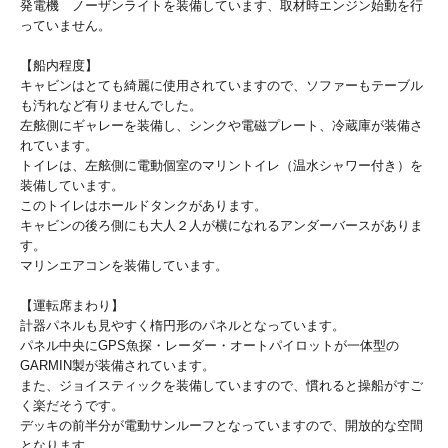
発電機 ノーザンライトを装備しています、取材時エンジン始動を行
っていません。
【船内程度】
キャビンはとても綺麗に使用されていますので、ソファーもテーブル
も汚れなど有りませんでした。
左舷側にギャレーを装備し、シンクや電磁プレート、冷蔵庫が装備さ
れています。
トイレは、左舷側に電動個室のマリントイレ（温水シャワー付き）を
装備しています。
このトイレはホールドタンクがあります。
キャビンの後ろ側にも大人２人が横になれるアンダーバースがありま
す。
マリンエアコンを装備しています。
【運転席まわり】
計器パネルも見やすく楕円形のパネルとなっています。
パネル中央にGPS魚探・レーダー・オートパイロットが一体型の
GARMIN製が装備されています。
また、ジョイスティックを装備していますので、慣れると操船がすご
く楽だそうです。
デッキの前半分が電動サンルーフとなっていますので、開放的な空間
となります。