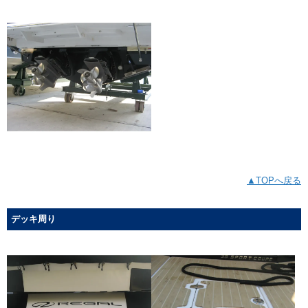
▲TOPへ戻る
デッキ周り