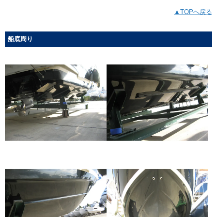
▲TOPへ戻る
船底周り