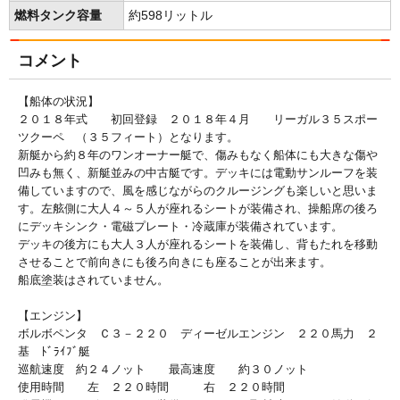
燃料タンク容量
約598リットル
コメント
【船体の状況】
２０１８年式 初回登録 ２０１８年４月 リーガル３５スポー
ツクーペ （３５フィート）となります。
新艇から約８年のワンオーナー艇で、傷みもなく船体にも大きな傷や
凹みも無く、新艇並みの中古艇です。デッキには電動サンルーフを装
備していますので、風を感じながらのクルージングも楽しいと思いま
す。左舷側に大人４～５人が座れるシートが装備され、操船席の後ろ
にデッキシンク・電磁プレート・冷蔵庫が装備されています。
デッキの後方にも大人３人が座れるシートを装備し、背もたれを移動
させることで前向きにも後ろ向きにも座ることが出来ます。
船底塗装はされていません。
【エンジン】
ボルボペンタ Ｃ３－２２０ ディーゼルエンジン ２２０馬力 ２
基 ﾄﾞﾗｲﾌﾞ艇
巡航速度 約２４ノット 最高速度 約３０ノット
使用時間 左 ２２０時間 右 ２２０時間