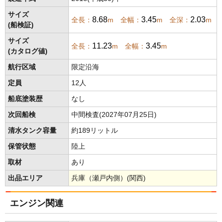
サイズ
8.68
3.45
2.03
全長：
m 全幅：
m 全深：
m
(船検証)
サイズ
11.23
3.45
全長：
m 全幅：
m
(カタログ値)
航行区域
限定沿海
定員
12人
船底塗装歴
なし
次回船検
中間検査(2027年07月25日)
清水タンク容量
約189リットル
保管状態
陸上
取材
あり
出品エリア
兵庫（瀬戸内側）(関西)
エンジン関連