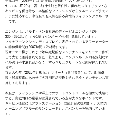
平成27年（2015年）1月新造進水登録のヤマハ UF-29です。
ヤマハのUF-29は、高い航行性能と居住性に優れたスタイリッシュな
キャビンを併せ持ち、本格的なフィッシングからクルージングまでマ
ルチに対応する、中古艇でも人気を誇る高性能フィッシングクルーザ
ーです。
エンジンは、ボルボ・ペンタ社製のディーゼルエンジン「D6-
330（330馬力）」を1基（インボード仕様）搭載しています。
マルチファンクションディスプレイに表示されているアワーメーター
の総稼働時間は2007時間（取材時）です。
現オーナー様がこれまで毎年定期的なメンテナンスをマリーナに依頼
して大切に維持されてきた一基であり、エンジンルーム内も深刻なオ
イル漏れや水漏れ跡がなく、すっきりとクリーンな状態が保たれてい
ます。
直近の今年（2026年）6月にもマリーナ（専門業者）にて、船底塗
装・船底整備にあわせて各種消耗品交換を含む点検・メンテナンス実
施しております。
本艇は、フィッシングや洋上でのボートコントロールを極めて快適に
する、実戦向けの艤装が網羅されている点が大きなポイントです。
キャビン後部にはアフトステーション（2箇所目の操舵部）、大型の
オーニング（ブルーのサンシェード）、スパンカーを完備していま
す。