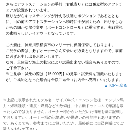
さらにアフトステーションの手前（右舷寄り）には独立型のアフトチ
ェアが設置されています。
座りながらキャスティングが行える快適なポジションであるととも
に、目の前のアフトステーションへ瞬時に手が届くため、釣りをしな
がらの細かな船位変更（ボートコントロール）に重宝する、実戦重視
の素晴らしいレイアウトとなっています。
この艇は、神奈川県横浜市のマリーナに係留保管しております。
ご見学の際は、必ずオーナーさん立会いが必要となりますので、事前
に必ずお申し出をお願いします。
なお、天候及び海上の状況により試乗出来ない場合もありますので、
ご了承下さい。
※ご見学・試乗の際は【15,000円】の見学・試乗料を頂戴いたします
が、ご成約となった場合は全額ご返金（お内金へ充当）いたします。
▲TOPへ戻る
※上記に表示されたモデル名・サイズ年式・エンジン仕様・エンジン馬
力・燃料種類・速度・燃費などの数値は、中古艇ドットコムで確認を取
ったものではありません。オーナー様からいただいた情報を基に記載し
ておりますが、オーナー様の記憶違いや勘違いの可能性もありますの
で、あくまでも、参考までにご覧いただき、最終的には自己判断にてご
購入をお決め下さい。