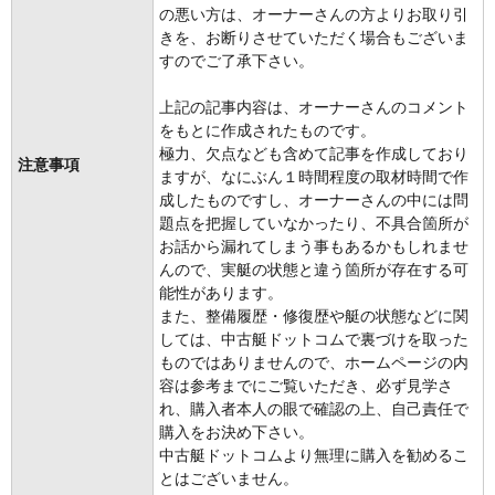
の悪い方は、オーナーさんの方よりお取り引
きを、お断りさせていただく場合もございま
すのでご了承下さい。
上記の記事内容は、オーナーさんのコメント
をもとに作成されたものです。
極力、欠点なども含めて記事を作成しており
注意事項
ますが、なにぶん１時間程度の取材時間で作
成したものですし、オーナーさんの中には問
題点を把握していなかったり、不具合箇所が
お話から漏れてしまう事もあるかもしれませ
んので、実艇の状態と違う箇所が存在する可
能性があります。
また、整備履歴・修復歴や艇の状態などに関
しては、中古艇ドットコムで裏づけを取った
ものではありませんので、ホームページの内
容は参考までにご覧いただき、必ず見学さ
れ、購入者本人の眼で確認の上、自己責任で
購入をお決め下さい。
中古艇ドットコムより無理に購入を勧めるこ
とはございません。