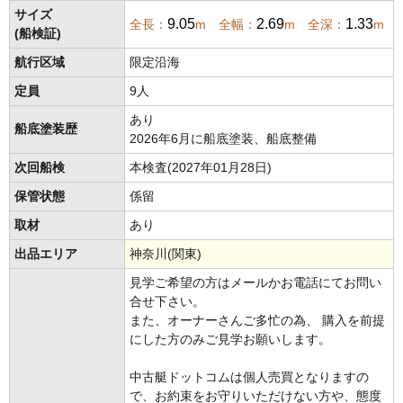
サイズ
9.05
2.69
1.33
全長：
m 全幅：
m 全深：
m
(船検証)
航行区域
限定沿海
定員
9人
あり
船底塗装歴
2026年6月に船底塗装、船底整備
次回船検
本検査(2027年01月28日)
保管状態
係留
取材
あり
出品エリア
神奈川(関東)
見学ご希望の方はメールかお電話にてお問い
合せ下さい。
また、オーナーさんご多忙の為、 購入を前提
にした方のみご見学お願いします。
中古艇ドットコムは個人売買となりますの
で、お約束をお守りいただけない方や、態度