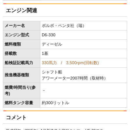
エンジン関連
メーカー名
ボルボ・ペンタ社（瑞）
エンジン型式
D6-330
燃料種類
ディーゼル
搭載数
1基
船検証記載馬力
330馬力 / 3,500rpm(回転数)
シャフト船
推進機器種類
アワーメーター2007時間（取材時）
燃費/時間当り(参
－
考)
燃料タンク容量
約300リットル
コメント