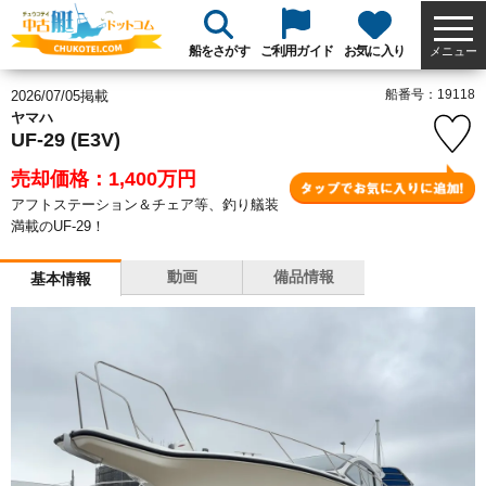
船をさがす
ご利用ガイド
お気に入り
メニュー
船番号：19118
2026/07/05掲載
ヤマハ
UF-29 (E3V)
売却価格：1,400
万円
アフトステーション＆チェア等、釣り艤装
満載のUF-29！
動画
備品情報
基本情報