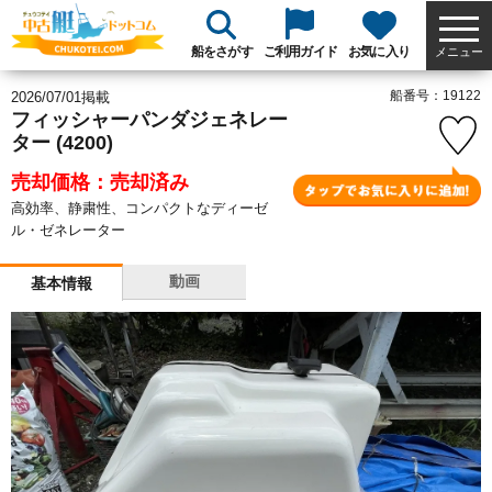
船をさがす
ご利用ガイド
お気に入り
メニュー
船番号：19122
2026/07/01掲載
フィッシャーパンダジェネレー
ター (4200)
売却価格：売却済み
高効率、静粛性、コンパクトなディーゼ
ル・ゼネレーター
動画
基本情報