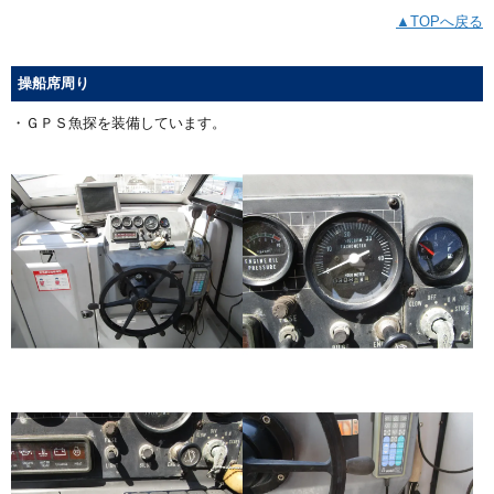
▲TOPへ戻る
操船席周り
・ＧＰＳ魚探を装備しています。