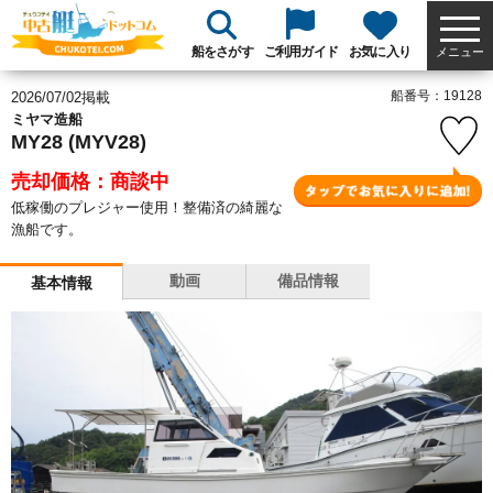
船をさがす
ご利用ガイド
お気に入り
メニュー
船番号：19128
2026/07/02掲載
ミヤマ造船
MY28 (MYV28)
売却価格：商談中
低稼働のプレジャー使用！整備済の綺麗な
漁船です。
動画
備品情報
基本情報