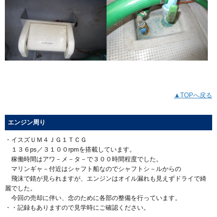
▲TOPへ戻る
エンジン周り
・イスズＵＭ４ＪＧ１ＴＣＧ
１３６ps／３１００rpmを搭載しています。
稼働時間はアワ－メ－タ－で３００時間程度でした。
マリンギャ－付近はシャフト船なのでシャフトシ－ルからの
飛沫で錆が見られますが、エンジンはオイル漏れも見えずドライで綺
麗でした。
今回の売却に伴い、念のために各部の整備を行っています。
・・記録もありますので見学時にご確認ください。