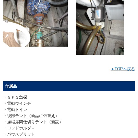
▲TOPへ戻る
付属品
・ＧＰＳ魚探
・電動ウインチ
・電動トイレ
・後部テント（新品に張替え）
・操縦席間仕切りテント（新設）
・ロッドホルダ－
・バウスプリット