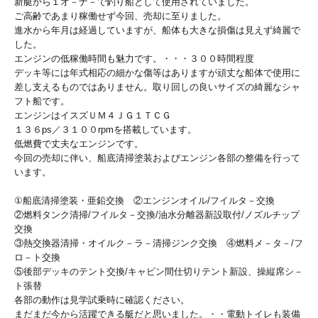
新艇から１オ－ナ－で釣り船として使用されていました。
ご高齢であまり稼働せず今回、売却に至りました。
進水から年月は経過していますが、船体も大きな損傷は見えず綺麗で
した。
エンジンの低稼働時間も魅力です。・・・３００時間程度
デッキ等には年式相応の細かな傷等はありますが頑丈な船体で使用に
差し支えるものではありません。取り回しの良いサイズの綺麗なシャ
フト船です。
エンジンはイスズＵＭ４ＪＧ１ＴＣＧ
１３６ps／３１００rpmを搭載しています。
低燃費で丈夫なエンジンです。
今回の売却に伴い、船底清掃塗装およびエンジン各部の整備を行って
います。
①船底清掃塗装・亜鉛交換 ②エンジンオイル/フイルタ－交換
②燃料タンク清掃/フイルタ－交換/油水分離器新設取付/ノズルチップ
交換
③熱交換器清掃・オイルク－ラ－清掃ジンク交換 ④燃料メ－タ－/フ
ロ－ト交換
⑤後部デッキのテント交換/キャビン間仕切りテント新設、操縦席シ－
ト張替
各部の動作は見学試乗時に確認ください。
まだまだ今から活躍できる艇だと思いました。・・電動トイレも装備