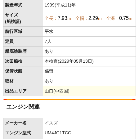
製造年式
1999(平成11)年
サイズ
7.93
2.29
0.75
全長：
m 全幅：
m 全深：
m
(船検証)
航行区域
平水
定員
7人
船底塗装歴
あり
次回船検
本検査(2029年05月13日)
保管状態
係留
取材
あり
出品エリア
山口(中四国)
エンジン関連
メーカー名
イスズ
エンジン型式
UM4JG1TCG