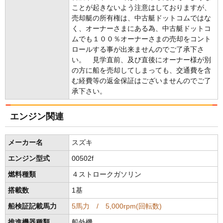
ことが起きないよう注意はしておりますが、
売却艇の所有権は、中古艇ドットコムではな
く、オーナーさまにある為、中古艇ドットコ
ムでも１００％オーナーさまの売却をコント
ロールする事が出来ませんのでご了承下さ
い。 見学直前、及び直後にオーナー様が別
の方に船を売却してしまっても、交通費を含
む経費等の返金保証はございませんのでご了
承下さい。
エンジン関連
メーカー名
スズキ
エンジン型式
00502f
燃料種類
４ストロークガソリン
搭載数
1基
船検証記載馬力
5馬力 / 5,000rpm(回転数)
推進機器種類
船外機