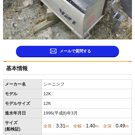
メールで質問する
基本情報
メーカー名
シーニンフ
モデル
12K
モデルサイズ
12ft
進水年月日
1996(平成8)年3月
サイズ
3.31
1.40
0.49
全長：
m 全幅：
m 全深：
m
(船検証)