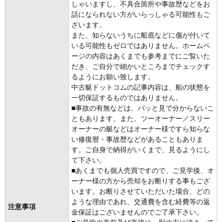
しゃいますし、不具合箇所や事故歴などをお
話になられない方がいらっしゃる可能性もご
ざいます。
また、知らないうちに船底などに傷が付いて
いる可能性もゼロではありません。ホームペ
ージの内容はあくまでも参考までにご覧いた
だき、ご自分で細かいところまでチェックす
るようにお願い致します。
中古艇ドットコムの記事内容は、船の状態を
一切保証するものではありません。
■事故の有無などは、パッと見で分からないこ
ともあります。また、ツーオーナー／スリー
オーナーの艇などはオーナー様ですら知らな
い修復暦・事故歴などがあることもありま
す。ご自身で納得がいくまで、見るようにし
て下さい。
■あくまでも個人売買ですので、ご見学後、オ
ーナー様の方から売却をお断りする事もござ
います。お断りさせていただいた場合、どの
ような理由であれ、交通費を含む経費等の返
注意事項
金保証はございませんのでご了承下さい。