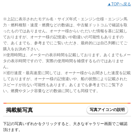
▲TOPへ戻る
※上記に表示されたモデル名・サイズ年式・エンジン仕様・エンジン馬
力・燃料種類・速度・燃費などの数値は、中古艇ドットコムで確認を取
ったものではありません。オーナー様からいただいた情報を基に記載し
ておりますが、オーナー様の記憶違いや勘違いの可能性もありますの
で、あくまでも、参考までにご覧いただき、最終的には自己判断にてご
購入をお決め下さい。
※使用時間は、メーターの表示時間を記載しております。あくまでもメー
タの表示時間ですので、実際の使用時間を補償するものではありませ
ん。
※巡行速度・最高速度に関しては、オーナー様からお聞きした速度を記載
しておりますが、オーナー様の記憶違いや、船の状態により記載された
スピードが出ない可能性もあります。あくまでも参考までにご覧下さ
い。燃費やタンク容量などの数値に関しても同様です。
掲載艇写真
写真アイコンの説明
下記の写真いずれかをクリックすると、大きなギャラリー画面でご確認
頂けます。