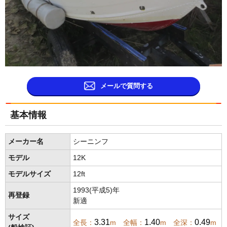
メールで質問する
基本情報
メーカー名
シーニンフ
モデル
12K
モデルサイズ
12ft
1993(平成5)年
再登録
新適
サイズ
3.31
1.40
0.49
全長：
m 全幅：
m 全深：
m