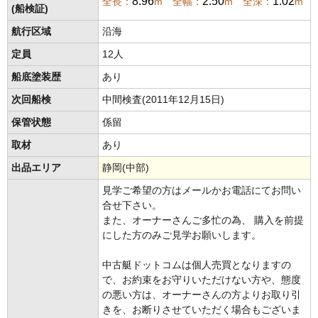
8.96
2.50
1.02
全長：
m 全幅：
m 全深：
m
(船検証)
航行区域
沿海
定員
12人
船底塗装歴
あり
次回船検
中間検査(2011年12月15日)
保管状態
係留
取材
あり
出品エリア
静岡(中部)
見学ご希望の方はメールかお電話にてお問い
合せ下さい。
また、オーナーさんご多忙の為、 購入を前提
にした方のみご見学お願いします。
中古艇ドットコムは個人売買となりますの
で、お約束をお守りいただけない方や、態度
の悪い方は、オーナーさんの方よりお取り引
きを、お断りさせていただく場合もございま