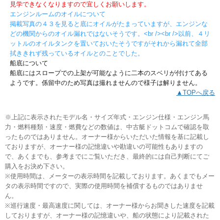
見学できなくなりますので宜しくお願いします。
エンジンルームのオイルについて
掲載写真の４３を見ると底にオイルがたまっていますが、エンジンな
どの機関からのオイル漏れではないそうです。<br /><br />以前、４リ
ットルのオイルタンクを置いておいたそうですがそれから漏れて全部
拭ききれず残っているオイルとのことでした。
船底について
船底にはスロープでの上架が可能なように二本のスベリが付けてある
ようです。係留中のため写真は撮れませんので様子は解りません。
▲TOPへ戻る
※上記に表示されたモデル名・サイズ年式・エンジン仕様・エンジン馬
力・燃料種類・速度・燃費などの数値は、中古艇ドットコムで確認を取
ったものではありません。オーナー様からいただいた情報を基に記載し
ておりますが、オーナー様の記憶違いや勘違いの可能性もありますの
で、あくまでも、参考までにご覧いただき、最終的には自己判断にてご
購入をお決め下さい。
※使用時間は、メーターの表示時間を記載しております。あくまでもメー
タの表示時間ですので、実際の使用時間を補償するものではありませ
ん。
※巡行速度・最高速度に関しては、オーナー様からお聞きした速度を記載
しておりますが、オーナー様の記憶違いや、船の状態により記載された