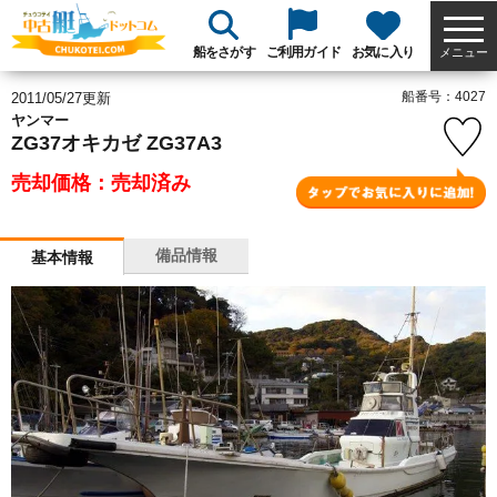
船をさがす
ご利用ガイド
お気に入り
メニュー
船番号：4027
2011/05/27更新
ヤンマー
ZG37オキカゼ ZG37A3
売却価格：売却済み
備品情報
基本情報