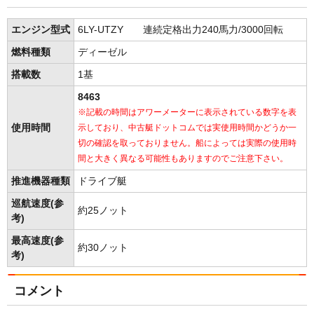
エンジン型式
6LY-UTZY 連続定格出力240馬力/3000回転
燃料種類
ディーゼル
搭載数
1基
8463
※記載の時間はアワーメーターに表示されている数字を表
使用時間
示しており、中古艇ドットコムでは実使用時間かどうか一
切の確認を取っておりません。船によっては実際の使用時
間と大きく異なる可能性もありますのでご注意下さい。
推進機器種類
ドライブ艇
巡航速度(参
約25ノット
考)
最高速度(参
約30ノット
考)
コメント