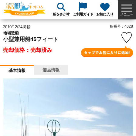
船をさがす
ご利用ガイド
お気に入り
メニュー
船番号：4028
2010/12/24掲載
地場造船
小型兼用船45フィート
売却価格：売却済み
備品情報
基本情報