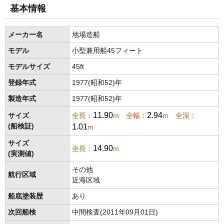
基本情報
メーカー名
地場造船
モデル
小型兼用船45フィート
モデルサイズ
45ft
登録年式
1977(昭和52)年
製造年式
1977(昭和52)年
11.90
2.94
サイズ
全長：
m 全幅：
m 全深：
1.01
(船検証)
m
サイズ
14.90
全長：
m
(実測値)
その他
航行区域
近海区域
船底塗装歴
あり
次回船検
中間検査(2011年09月01日)