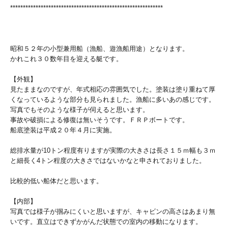
************************************************************
昭和５２年の小型兼用船（漁船、遊漁船用途）となります。
かれこれ３０数年目を迎える艇です。
【外観】
見たままなのですが、年式相応の雰囲気でした。塗装は塗り重ねて厚
くなっているような部分も見られました。漁船に多いあの感じです。
写真でもそのような様子が伺えると思います。
事故や破損による修復は無いそうです。ＦＲＰボートです。
船底塗装は平成２０年４月に実施。
総排水量が10トン程度有りますが実際の大きさは長さ１５ｍ幅も３ｍ
と細長く4トン程度の大きさではないかなと申されておりました。
比較的低い船体だと思います。
【内部】
写真では様子が掴みにくいと思いますが、キャビンの高さはあまり無
いです。直立はできずかがんだ状態での室内の移動になります。