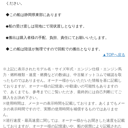
ください。
◆この船は静岡県東部にあります
◆船の受け渡しは現地にて現状渡しとなります。
◆搬出は購入者様の手配、負担、責任にてお願いいたします。
◆この船は陸送が無理ですので回航での搬出となります。
▲TOPへ戻る
※上記に表示されたモデル名・サイズ年式・エンジン仕様・エンジン馬
力・燃料種類・速度・燃費などの数値は、中古艇ドットコムで確認を取
ったものではありません。オーナー様からいただいた情報を基に記載し
ておりますが、オーナー様の記憶違いや勘違いの可能性もありますの
で、あくまでも、参考までにご覧いただき、最終的には自己判断にてご
購入をお決め下さい。
※使用時間は、メーターの表示時間を記載しております。あくまでもメー
タの表示時間ですので、実際の使用時間を補償するものではありませ
ん。
※巡行速度・最高速度に関しては、オーナー様からお聞きした速度を記載
しておりますが、オーナー様の記憶違いや、船の状態により記載された