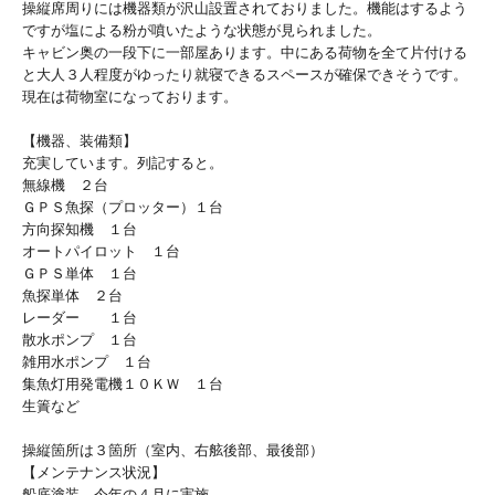
操縦席周りには機器類が沢山設置されておりました。機能はするよう
ですが塩による粉が噴いたような状態が見られました。
キャビン奥の一段下に一部屋あります。中にある荷物を全て片付ける
と大人３人程度がゆったり就寝できるスペースが確保できそうです。
現在は荷物室になっております。
【機器、装備類】
充実しています。列記すると。
無線機 ２台
ＧＰＳ魚探（プロッター）１台
方向探知機 １台
オートパイロット １台
ＧＰＳ単体 １台
魚探単体 ２台
レーダー １台
散水ポンプ １台
雑用水ポンプ １台
集魚灯用発電機１０ＫＷ １台
生簀など
操縦箇所は３箇所（室内、右舷後部、最後部）
【メンテナンス状況】
船底塗装 今年の４月に実施