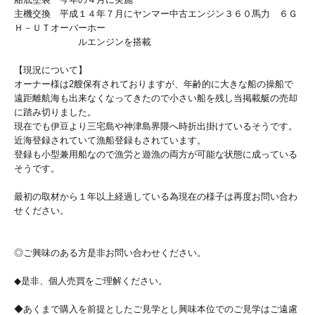
主機交換 平成１４年７月にヤンマー中古エンジン３６０馬力 ６Ｇ
Ｈ－ＵＴオーバーホー
ルエンジンを搭載
【現況について】
オーナー様は2艘保有されておりますが、年齢的に大きな船の操船で
遠距離航海も出来なくなってきたので小さい船を残し当掲載艇の売却
に踏み切りました。
現在でも伊豆より三宅島や神津島界隈へ時折出掛けているそうです。
近海登録されていて漁船登録もされています。
登録も小型兼用船なので漁労と遊漁の両方が可能な状態に成っている
そうです。
最初の取材から１年以上経過している為現在の様子は再度お問い合わ
せください。
◎ご興味のある方是非お問い合わせください。
◆是非、個人売買をご理解ください。
◆あくまで購入を前提としたご見学とし興味本位でのご見学はご遠慮