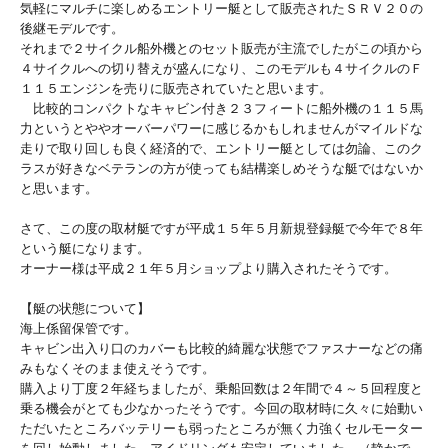
気軽にマルチに楽しめるエントリー艇として販売されたＳＲＶ２０の
後継モデルです。
それまで２サイクル船外機とのセット販売が主流でしたがこの頃から
４サイクルへの切り替えが盛んになり、このモデルも４サイクルのＦ
１１５エンジンを売りに販売されていたと思います。
比較的コンパクトなキャビン付き２３フィートに船外機の１１５馬
力というとややオーバーパワーに感じるかもしれませんがマイルドな
走りで取り回しも良く経済的で、エントリー艇としては勿論、このク
ラスが好きなベテランの方が使っても結構楽しめそうな艇ではないか
と思います。
さて、この度の取材艇ですが平成１５年５月新規登録艇で今年で８年
という艇になります。
オーナー様は平成２１年５月ショップより購入されたそうです。
【艇の状態について】
海上係留保管です。
キャビン出入り口のカバーも比較的綺麗な状態でファスナーなどの痛
みもなくそのまま使えそうです。
購入より丁度２年経ちましたが、乗船回数は２年間で４～５回程度と
乗る機会がとても少なかったそうです。今回の取材時に久々に始動い
ただいたところバッテリーも弱ったところが無く力強くセルモーター