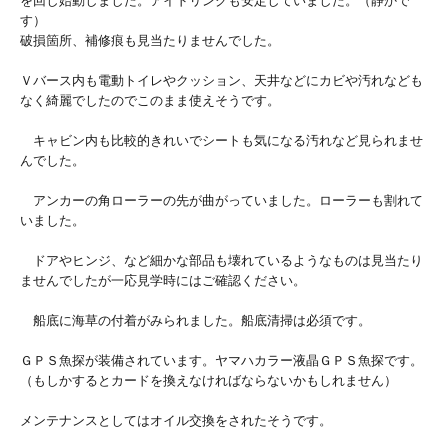
を回し始動しました。アイドリングも安定していました。（静かで
す）
破損箇所、補修痕も見当たりませんでした。
Ｖバース内も電動トイレやクッション、天井などにカビや汚れなども
なく綺麗でしたのでこのまま使えそうです。
キャビン内も比較的きれいでシートも気になる汚れなど見られませ
んでした。
アンカーの角ローラーの先が曲がっていました。ローラーも割れて
いました。
ドアやヒンジ、など細かな部品も壊れているようなものは見当たり
ませんでしたが一応見学時にはご確認ください。
船底に海草の付着がみられました。船底清掃は必須です。
ＧＰＳ魚探が装備されています。ヤマハカラー液晶ＧＰＳ魚探です。
（もしかするとカードを換えなければならないかもしれません）
メンテナンスとしてはオイル交換をされたそうです。