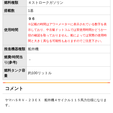
燃料種類
４ストロークガソリン
搭載数
1基
９６
※記載の時間はアワーメーターに表示されている数字を表
使用時間
示しており、中古艇ドットコムでは実使用時間かどうか一
切の確認を取っておりません。船によっては実際の使用時
間と大きく異なる可能性もありますのでご注意下さい。
推進機器種類
船外機
燃費/時間当
－
り(参考)
燃料タンク容
約100リットル
量
コメント
ヤマハＳＲＶ－２３ＥＸ 船外機４サイクル１１５馬力仕様になりま
す。