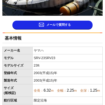
メールで質問する
基本情報
メーカー名
ヤマハ
モデル
SRV-23SRV23
モデルサイズ
23ft
登録年式
2003(平成15)年
製造年式
2003(平成15)年
サイズ
6.32
2.25
1.25
全長：
m 全幅：
m 全深：
m
(船検証)
航行区域
限定沿海