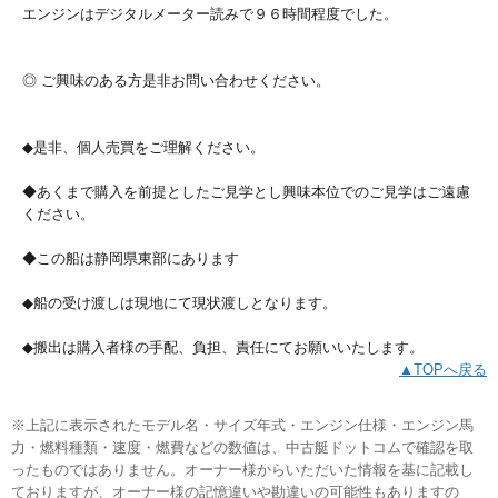
エンジンはデジタルメーター読みで９６時間程度でした。
◎ ご興味のある方是非お問い合わせください。
◆是非、個人売買をご理解ください。
◆あくまで購入を前提としたご見学とし興味本位でのご見学はご遠慮
ください。
◆この船は静岡県東部にあります
◆船の受け渡しは現地にて現状渡しとなります。
◆搬出は購入者様の手配、負担、責任にてお願いいたします。
▲TOPへ戻る
※上記に表示されたモデル名・サイズ年式・エンジン仕様・エンジン馬
力・燃料種類・速度・燃費などの数値は、中古艇ドットコムで確認を取
ったものではありません。オーナー様からいただいた情報を基に記載し
ておりますが、オーナー様の記憶違いや勘違いの可能性もありますの