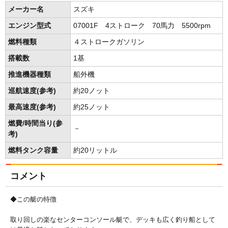
メーカー名
スズキ
エンジン型式
07001F 4ストローク 70馬力 5500rpm
燃料種類
４ストロークガソリン
搭載数
1基
推進機器種類
船外機
巡航速度(参考)
約20ノット
最高速度(参考)
約25ノット
燃費/時間当り(参
－
考)
燃料タンク容量
約20リットル
コメント
◆この艇の特徴
取り回しの楽なセンターコンソール艇で、デッキも広く釣り船として