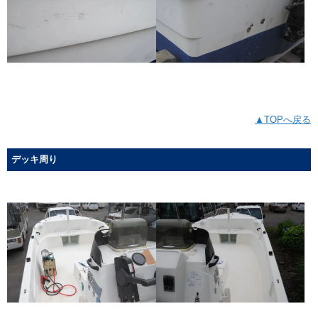
▲TOPへ戻る
デッキ周り