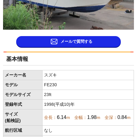
メールで質問する
基本情報
メーカー名
スズキ
モデル
FE230
モデルサイズ
23ft
登録年式
1998(平成10)年
サイズ
6.14
1.98
0.84
全長：
m 全幅：
m 全深：
m
(船検証)
航行区域
なし