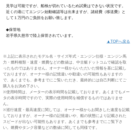
見学は可能ですが、船検が切れているため試乗はできない状況です。
近くの港にてエンジン始動確認等は出来ますが、諸経費（移送費）と
して１万円のご負担をお願い致します。
◆保管地
岩手県久慈市で陸上保管されています。
▲TOPへ戻る
※上記に表示されたモデル名・サイズ年式・エンジン仕様・エンジン馬
力・燃料種類・速度・燃費などの数値は、中古艇ドットコムで確認を取
ったものではありません。オーナー様からいただいた情報を基に記載し
ておりますが、オーナー様の記憶違いや勘違いの可能性もありますの
で、あくまでも、参考までにご覧いただき、最終的には自己判断にてご
購入をお決め下さい。
※使用時間は、メーターの表示時間を記載しております。あくまでもメー
タの表示時間ですので、実際の使用時間を補償するものではありませ
ん。
※巡行速度・最高速度に関しては、オーナー様からお聞きした速度を記載
しておりますが、オーナー様の記憶違いや、船の状態により記載された
スピードが出ない可能性もあります。あくまでも参考までにご覧下さ
い。燃費やタンク容量などの数値に関しても同様です。