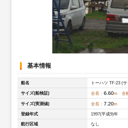
基本情報
船名
トーハツ TF-23 (サ
6.60
サイズ(船検証)
全長：
m 全
7.20
サイズ(実測値)
全長：
m
登録年式
1997(平成9)年
航行区域
なし