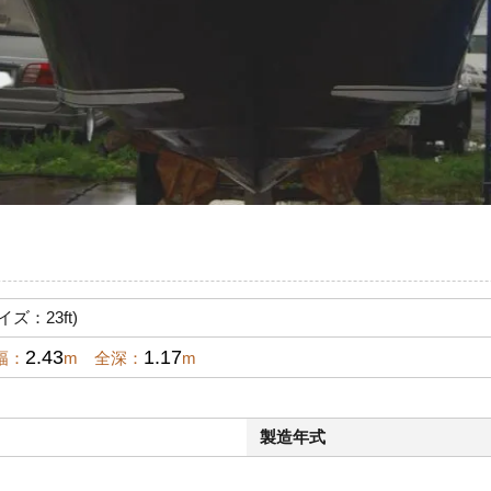
イズ：23ft)
2.43
1.17
幅：
m 全深：
m
製造年式