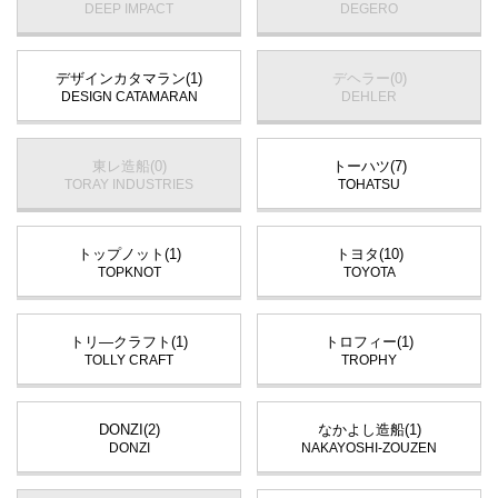
DEEP IMPACT
DEGERO
デザインカタマラン(1)
デヘラー(0)
DESIGN CATAMARAN
DEHLER
東レ造船(0)
トーハツ(7)
TORAY INDUSTRIES
TOHATSU
トップノット(1)
トヨタ(10)
TOPKNOT
TOYOTA
トリ―クラフト(1)
トロフィー(1)
TOLLY CRAFT
TROPHY
DONZI(2)
なかよし造船(1)
DONZI
NAKAYOSHI-ZOUZEN