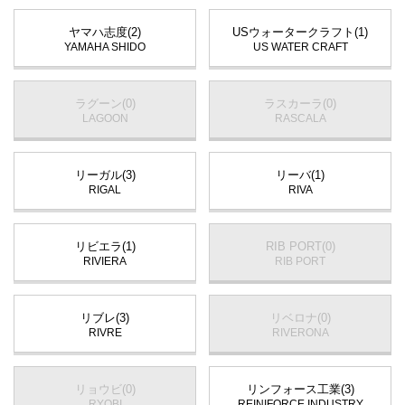
ヤマハ志度(2)
USウォータークラフト(1)
YAMAHA SHIDO
US WATER CRAFT
ラグーン(0)
ラスカーラ(0)
LAGOON
RASCALA
リーガル(3)
リーバ(1)
RIGAL
RIVA
リビエラ(1)
RIB PORT(0)
RIVIERA
RIB PORT
リブレ(3)
リベロナ(0)
RIVRE
RIVERONA
リョウビ(0)
リンフォース工業(3)
RYOBI
REINIFORCE INDUSTRY