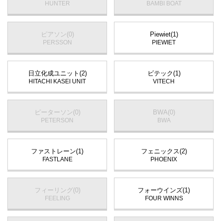
HUNTER
BAMBI BOAT
ピアソン(0)
Piewiet(1)
PERSSON
PIEWIET
日立化成ユニット(2)
ビテック(1)
HITACHI KASEI UNIT
VITECH
ピーターソン(0)
BWA(0)
PETERSON
BWA
ファストレーン(1)
フェニックス(2)
FASTLANE
PHOENIX
フィーリング(0)
フォーウインズ(1)
FEELING
FOUR WINNS