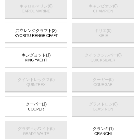
キャロルマリン(0)
キャンピオン(0)
CAROL MARINE
CHAMPION
共立レンジクラフト(2)
キリエ(0)
KYORITU RENGE CFAFT
KIRIE
キングヨット(1)
クイックシルバー(0)
KING YACHT
QUICKSILVER
クイントレックス(0)
クーガー(0)
QUINTREX
COURGAR
クーパー(1)
グラストロン(0)
COOPER
GLASTRON
グラディホワイト(0)
クランキ(1)
GRADY WHITE
CRANCHI