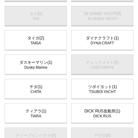
タグ(0)
TA SHING YACHT(0)
TAG
TA SHING YACHT
タイガ(2)
ダイナクラフト(1)
TAIGA
DYNA CRAFT
ダスキーマリン(1)
チェックメイト(0)
Dusky Marine
CHECKMATE
チタ(1)
ツボイヨット(1)
CHITA
TSUBOI YACHT
ティアラ(1)
DICK RUS造船所(1)
TIARA
DICK RUS
ディープインパクト(0)
デゲロ(0)