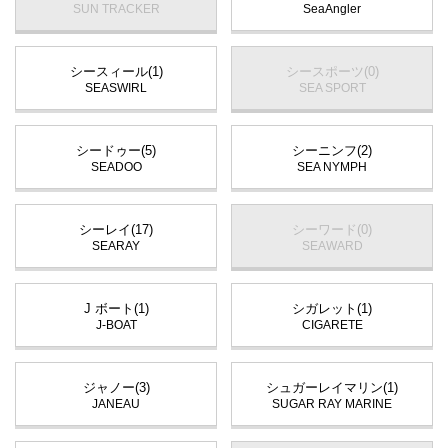
SUN TRACKER
SeaAngler
シースィール(1)
シースポーツ(0)
SEASWIRL
SEA SPORT
シードゥー(5)
シーニンフ(2)
SEADOO
SEA NYMPH
シーレイ(17)
シーワード(0)
SEARAY
SEAWARD
J ボート(1)
シガレット(1)
J-BOAT
CIGARETE
ジャノー(3)
シュガーレイマリン(1)
JANEAU
SUGAR RAY MARINE