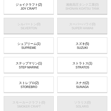
ジョイクラフト(2)
湘南高圧タンク工業(0)
JOY CRAFT
SHONAN KOATSU TANK
シルバートン(0)
スーパーハワイ(0)
SILVERTON
SUPER HAWAII
シュプリーム(1)
スズキ(5)
SUPREME
SUZUKI
ステップマリン(1)
ストラトス(1)
STEP MARINE
STRATOS
ストレブロ(2)
スナガ(2)
STOREBRO
SUNAGA
スモーカークラフト(0)
ソラリス(0)
SMOKER CRAFT
SOLARIS