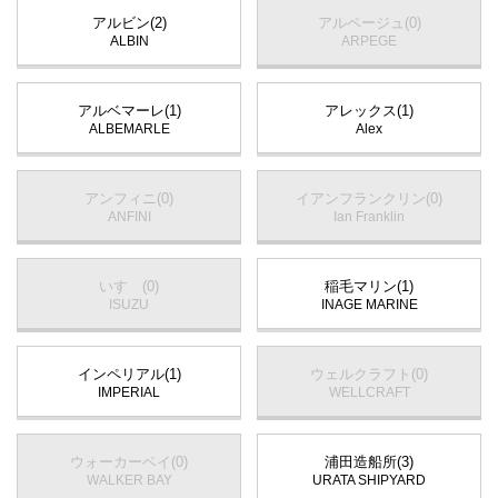
アルビン(2)
アルページュ(0)
ALBIN
ARPEGE
アルベマーレ(1)
アレックス(1)
ALBEMARLE
Alex
アンフィニ(0)
イアンフランクリン(0)
ANFINI
Ian Franklin
いすゞ(0)
稲毛マリン(1)
ISUZU
INAGE MARINE
インペリアル(1)
ウェルクラフト(0)
IMPERIAL
WELLCRAFT
ウォーカーベイ(0)
浦田造船所(3)
WALKER BAY
URATA SHIPYARD