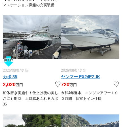
２ステーション操船の充実装備
2026/08/07更新
2026/08/07更新
カボ 35
ヤンマー FX24EZ-IK
2,020
720
万円
万円
船体磨き実施中！仕上げ後の美し
令和4年進水 エンジンアワー１０
さにも期待、上質感あふれるカボ
０時間 個室トイレ仕様
35