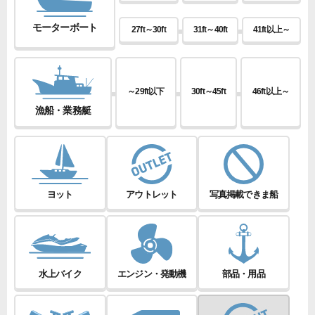
モーターボート
27ft～30ft
31ft～40ft
41ft以上～
～29ft以下
30ft～45ft
46ft以上～
漁船・業務艇
ヨット
アウトレット
写真掲載できま船
水上バイク
エンジン・発動機
部品・用品