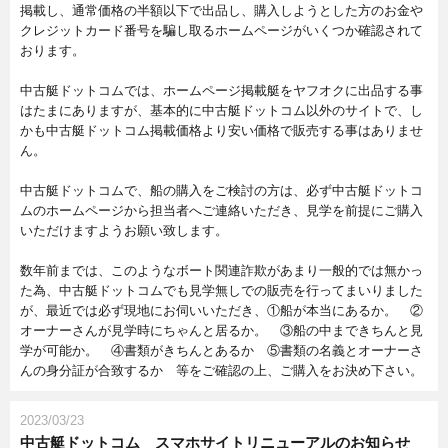
掲載し、通常価格の半額以下で出品し、購入しようとした方のお金や
クレジットカード番号を騙し取るホームページがいくつか確認されて
おります。
中古艇ドットコムでは、ホームページ掲載艇をヤフオクに出品する事
はたまにありますが、基本的に中古艇ドットコム以外のサイトで、し
かも中古艇ドットコム掲載価格より安い価格で販売する事はありませ
ん。
中古艇ドットコムで、船の購入をご検討の方は、必ず中古艇ドットコ
ムのホームページから担当者へご連絡いただき、見学を前提にご購入
いただけますようお願い致します。
数年前までは、このようなボート関連詐欺があまり一般的では無かっ
た為、中古艇ドットコムでも見学無しでの販売を行ってまいりました
が、最近では必ず現地にお伺いいただき、①船が本当にあるか。 ②
オーナーさんが見学時にちゃんと居るか。 ③船の中まできちんと見
学が可能か。 ④書類がきちんとあるか ⑤書類の名義とオーナーさ
んの身分証が合致するか 等をご確認の上、ご購入をお決め下さい。
2023/03/23
中古艇ドットコム スマホサイトリニューアルのお知らせ