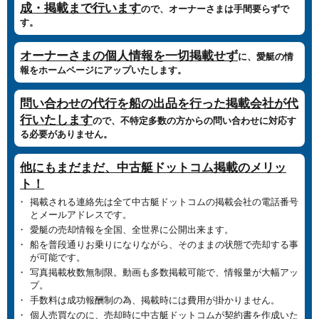
成・掲載まで行います
ので、オーナーさまは手間要らずで
す。
オーナーさまの個人情報を一切掲載せず
に、愛艇の情
報をホームページにアップいたします。
問い合わせの代行を船の出品を行った掲載会社が代
行いたします
ので、不特定多数の方からの問い合わせに対応す
る必要がありません。
他にもまだまだ、中古艇ドットコム掲載のメリッ
ト！
掲載される連絡先は全て中古艇ドットコムの掲載会社の電話番号
とメールアドレスです。
愛艇の売却情報を全国、全世界に公開出来ます。
船を普段通りお乗りになりながら、そのままの状態で売却する事
が可能です。
写真掲載枚数無制限。動画も多数掲載可能で、情報量が大幅アッ
プ。
手数料は成功報酬制の為、掲載時には費用が掛かりません。
個人売買なのに、売却時に中古艇ドットコムが契約書を作成いた