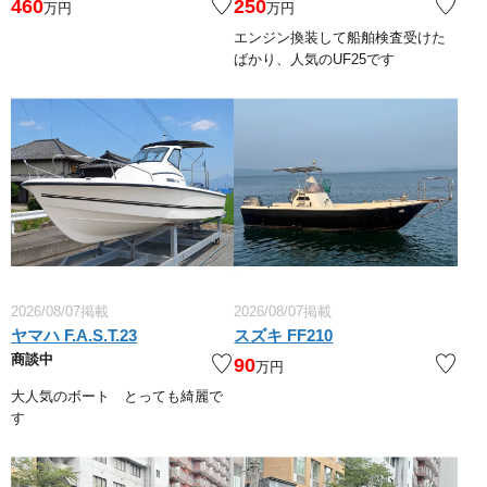
460
250
万円
万円
エンジン換装して船舶検査受けた
ばかり、人気のUF25です
2026/08/07掲載
2026/08/07掲載
ヤマハ F.A.S.T.23
スズキ FF210
商談中
90
万円
大人気のボート とっても綺麗で
す