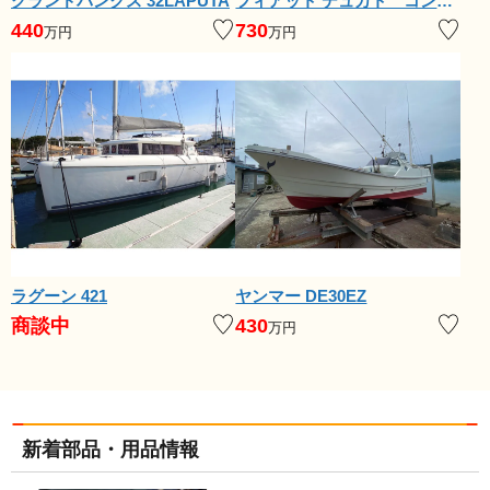
グランドバンクス 32LAPUTA
フィアット デュカト コンパクトＳＰ
440
730
万円
万円
ラグーン 421
ヤンマー DE30EZ
商談中
430
万円
新着部品・用品情報