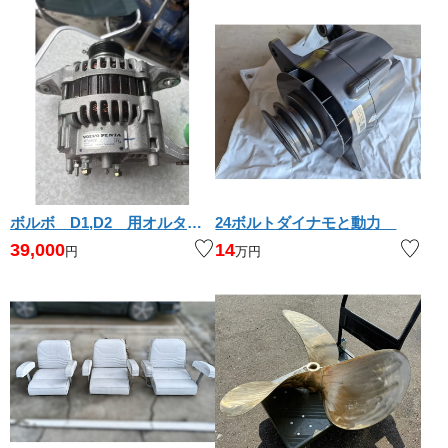
ボルボ D1,D2 用オルタネーター
24ボルトダイナモと動力
39,000
14
円
万円