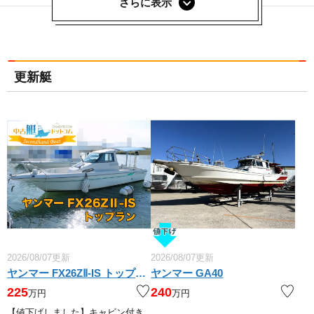
さらに表示
更新艇
2026/08/07更新
2026/08/07更新
ヤンマー FX26ZⅡ-IS トップラン
ヤンマー GA40
225
240
万円
万円
【値下げしました】キャビン付き