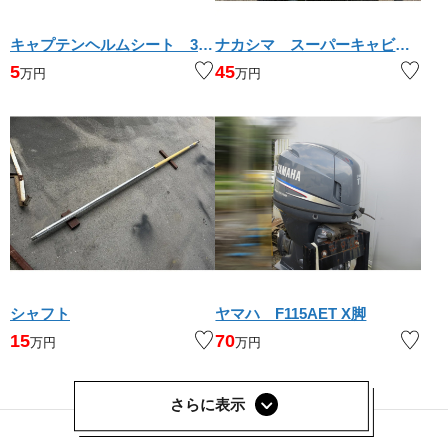
キャプテンヘルムシート 3個セット
ナカシマ スーパーキャビテーションプロペラ
5
45
万円
万円
シャフト
ヤマハ F115AET X脚
15
70
万円
万円
さらに表示