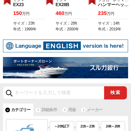
EX23
EX28B
ハンマーヘッド １４０
150
460
235
万円
万円
万円
サイズ：
23ft
サイズ：
28ft
サイズ：
14ft
年式：
1999年
年式：
2000年
年式：
2019年
カテゴリー
詳細条件
用途
メーカー
～20ft以下
21ft～23ft
24ft～26ft