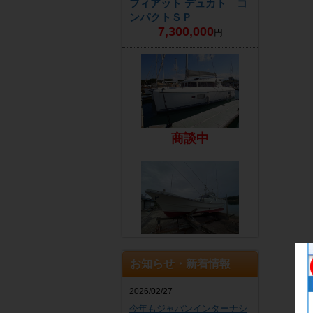
フィアット デュカト コ
ンパクトＳＰ
7,300,000
円
商談中
EZ
4,300,000
円
お知らせ・新着情報
2026/02/27
今年もジャパンインターナシ