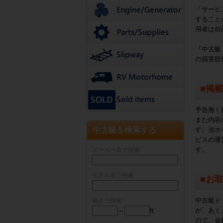
「サービ
すること
用者は自
『中古艇
の損害賠
■掲
予告無く
また内容
中古艇を検索する
す。当ホ
ビスの運
す。
メーカー名で検索
モデル名で検索
■お
中古艇ド
長さで検索
が、あく
～
ft
ので、金