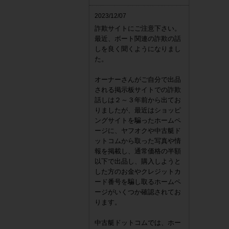
2023/12/07
詐欺サイトにご注意下さい。
最近、ボート関連の詐欺の話
しを良く聞くようになりまし
た。
オーナーさんがご自分で出品
される掲示板サイトでの詐欺
話しは２～３年前から出てお
りましたが、最近はショッピ
ングサイトを騙ったホームペ
ージに、ヤフオクや中古艇ド
ットコムから取った写真や情
報を掲載し、通常価格の半額
以下で出品し、購入しようと
した方のお金やクレジットカ
ード番号を騙し取るホームペ
ージがいくつか確認されてお
ります。
中古艇ドットコムでは、ホー