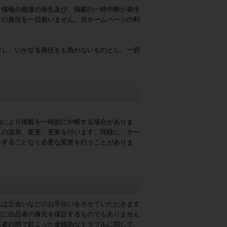
、情報の相違の発生及び、掲載の一時中断が発生
その責任を一切負いません。当ホームページの利
対し、いかなる責任をも負わないものとし、一切
由により掲載を一時的に中断する場合がありま
スの追加、変更、更新を行います。同様に、サー
をすることなく必要な変更を行うことがありま
ムは立会いなどのお手伝いをさせていただきます
更に出品者の身元を保証するものでもありません
入者の間で起こった金銭的なトラブルに関して、