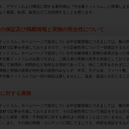
ト、デザインおよび構造に関する著作権は『中古艇ドットコム』に帰属しま
なく複製、転用、販売など二次利用することを禁じます。
容の保証及び掲載情報と実物の照合性について
ドットコム』ホームページで提供している中古艇情報につきましては、艇の
取材で記事を作成しておりますので、その正確性等について一切保証するも
ドットコム』ホームページで提供している中古艇情報と実物の差異があった
中古艇ドットコムのお取り引きは、ご購入者の実艇の見学を前提としており
際して地理的・時間的など如何なる理由であっても、特にご見学をされずに
情報と実物の差異が内外装の状態のみならず、年式、モデル名、フィート数
中古艇ドットコムでは一切の保証は致しませんし、返金・返品にも応じるこ
害に対する責務
ドットコム』ホームページで提供している中古艇情報につきましては、艇の
取材で記事を作成しておりますので、その正確性等について保証をするもの
生じた損害・障害・不利益等に対する責任は一切負うことはございません。
い。また、その他の情報・コンテンツに関してましても、内容を保証するも