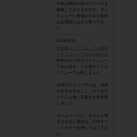
今年は例年の倍のスペースを
確保しておりますので、ボー
トショーに来場されるお客様
はお気軽にお立ち寄り下さ
い。
2024/03/19
中古艇ドットコム ＰＣ用サ
イトリニューアルのお知らせ
昨年のスマホサイトリニュー
アルに続き、ＰＣ用サイトも
リニューアル致しました。
今回のリニューアルは、写真
や文字を大きくし、スマホサ
イトには無い見易さを追求致
しました。
ホームページが、きちんと表
示されない場合は、CTRキー
＋Ｆ５キーを押してみて下さ
い。