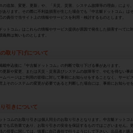
スの追加、変更、更新」や、「天災、災害、システム故障等の理由」により
があります。その際に不利益損害が生じた場合でも『中古艇ドットコム』は
己の責任で当サイト上の情報やサービスを利用・検討するものとします。
ドットコム』はこれらの情報やサービス提供が原因で発生した損害すべてに
償義務は無いものとします。
載の取り下げについて
掲載申込後に『中古艇ドットコム』の判断で取り下げる事があります。
の更新や変更、または天災・災害及びシステムの故障等で、やむを得ない事
ームページはご利用の皆様に対して事前にお知らせをすることなく、サービ
営上そのシステムの変更が必要であると判断した場合には、事前にお知らせ
取り引きについて
ットコムのお取り引きは個人同士のお取り引きとなります。中古艇ドットコ
までも広告業であり、お取り引きの安全を保証するものではございません。
銭の授受に関しては、慎重に自己責任で行うようにして下さい。出品者と購