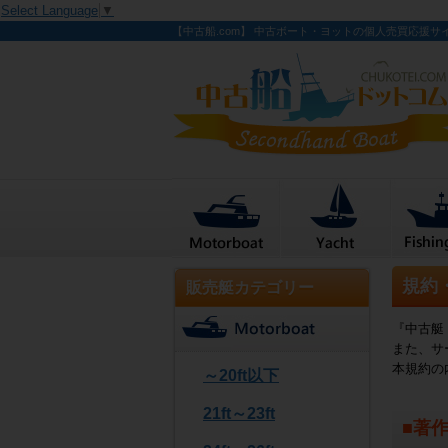
Select Language
▼
【中古船.com】 中古ボート・ヨットの個人売買応援サ
規約
販売艇カテゴリー
『中古艇
また、サ
本規約の
～20ft以下
21ft～23ft
■著