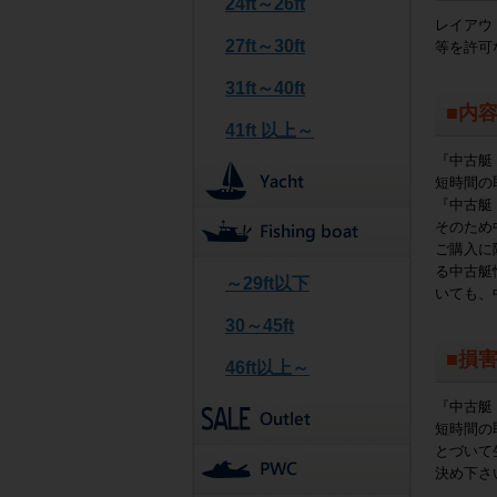
24ft～26ft
レイアウ
27ft～30ft
等を許可
31ft～40ft
■内
41ft 以上～
『中古艇
短時間の
『中古艇
そのため
ご購入に
る中古艇
～29ft以下
いても、
30～45ft
■損
46ft以上～
『中古艇
短時間の
とづいて
決め下さ