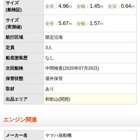
サイズ
4.96
1.45
0.64
全長：
m 全幅：
m 全深：
m
(船検証)
サイズ
5.67
1.57
全長：
m 全幅：
m
(実測値)
航行区域
限定沿海
定員
3人
船底塗装歴
なし
次回船検
中間検査(2020年07月26日)
保管状態
屋外保管
取材
あり
出品エリア
和歌山(関西)
エンジン関連
メーカー名
ヤマハ発動機