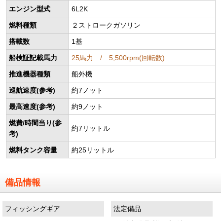
エンジン型式
6L2K
燃料種類
２ストロークガソリン
搭載数
1基
船検証記載馬力
25馬力 / 5,500rpm(回転数)
推進機器種類
船外機
巡航速度(参考)
約7ノット
最高速度(参考)
約9ノット
燃費/時間当り(参
約7リットル
考)
燃料タンク容量
約25リットル
備品情報
フィッシングギア
法定備品