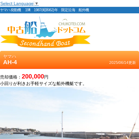
Select Language
▼
ヤマハ発動機 19ft 1987(昭和62)年 限定沿海 船外機
ヤマハ
AH-4
2025/06/14更新
200,000
売却価格：
円
小回りが利きお手軽サイズな船外機艇です。