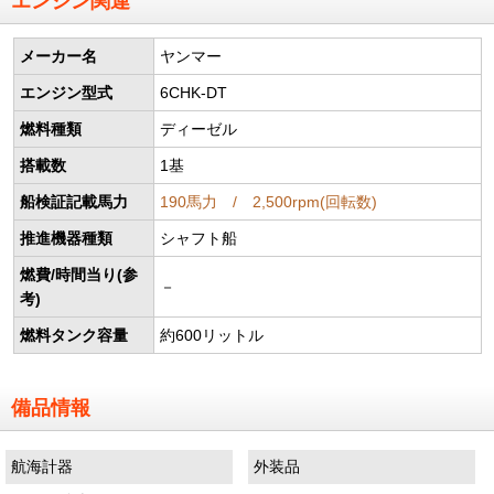
エンジン関連
メーカー名
ヤンマー
エンジン型式
6CHK-DT
燃料種類
ディーゼル
搭載数
1基
船検証記載馬力
190馬力 / 2,500rpm(回転数)
推進機器種類
シャフト船
燃費/時間当り(参
－
考)
燃料タンク容量
約600リットル
備品情報
航海計器
外装品