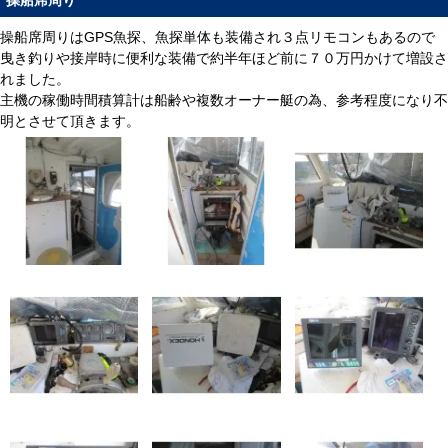
操船席周り
操船席周りはGPS魚探、魚探単体も装備され３点リモコンもあるので
曳き釣りや接岸時に便利な装備で約半年ほど前に７０万円かけて増設さ
れました。
主機の稼働時間積算計は船齢や複数オーナー艇の為、参考程度になり不
明とさせて頂きます。