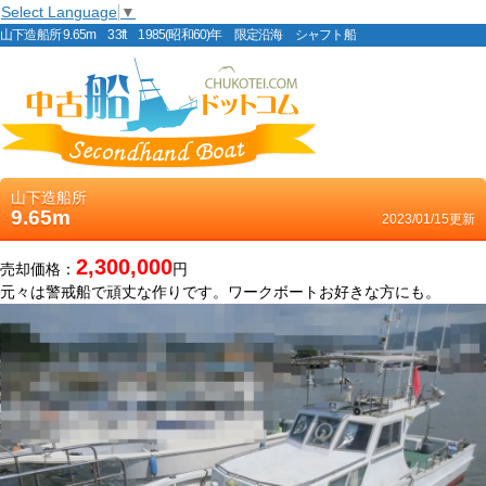
Select Language
▼
山下造船所 9.65m 33ft 1985(昭和60)年 限定沿海 シャフト船
山下造船所
9.65m
2023/01/15更新
2,300,000
売却価格：
円
元々は警戒船で頑丈な作りです。ワークボートお好きな方にも。