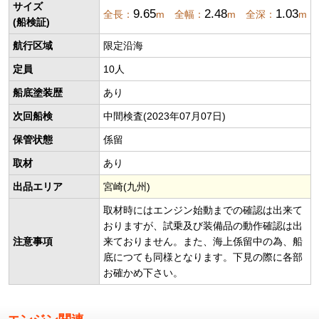
サイズ
9.65
2.48
1.03
全長：
m 全幅：
m 全深：
m
(船検証)
航行区域
限定沿海
定員
10人
船底塗装歴
あり
次回船検
中間検査(2023年07月07日)
保管状態
係留
取材
あり
出品エリア
宮崎(九州)
取材時にはエンジン始動までの確認は出来て
おりますが、試乗及び装備品の動作確認は出
注意事項
来ておりません。また、海上係留中の為、船
底につても同様となります。下見の際に各部
お確かめ下さい。