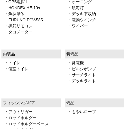
・GPS魚探１
・オーニング
HONDEX HE-10s
・航海灯
・魚探単体
・デッキ下収納
FURUNO FCV-585
・電動ウインチ
・操舵リモコン
・ワイパー
・タコメーター
内装品
装備品
・トイレ
・発電機
・個室トイレ
・ビルジポンプ
・サーチライト
・デッキライト
フィッシングギア
備品
・アウトリガー
・もやいロープ
・ロッドホルダー
・ロッドホルダーベース