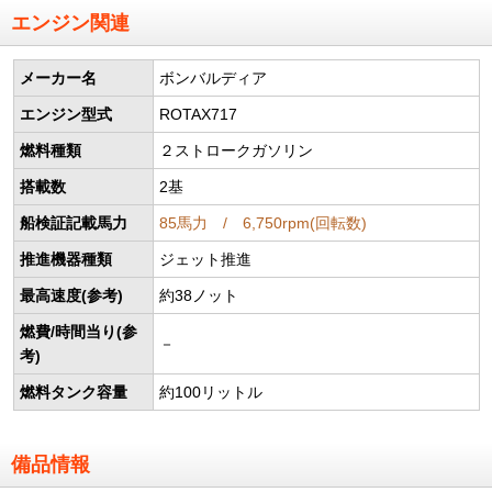
エンジン関連
メーカー名
ボンバルディア
エンジン型式
ROTAX717
燃料種類
２ストロークガソリン
搭載数
2基
船検証記載馬力
85馬力 / 6,750rpm(回転数)
推進機器種類
ジェット推進
最高速度(参考)
約38ノット
燃費/時間当り(参
－
考)
燃料タンク容量
約100リットル
備品情報