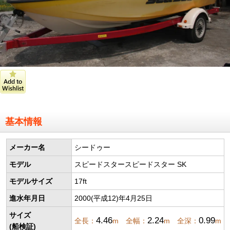
基本情報
メーカー名
シードゥー
モデル
スピードスタースピードスター SK
モデルサイズ
17ft
進水年月日
2000(平成12)年4月25日
サイズ
4.46
2.24
0.99
全長：
m 全幅：
m 全深：
m
(船検証)