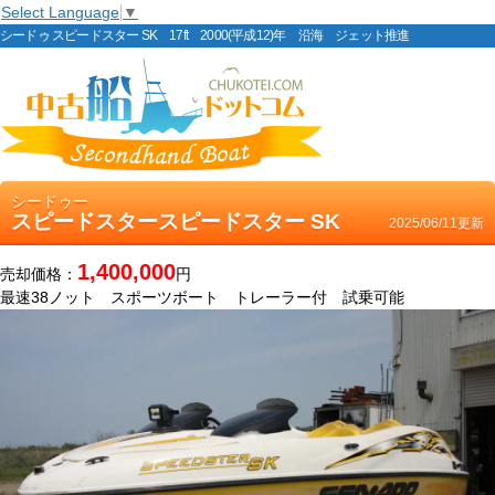
Select Language
▼
シードゥ スピードスター SK 17ft 2000(平成12)年 沿海 ジェット推進
シードゥー
スピードスタースピードスター SK
2025/06/11更新
1,400,000
売却価格：
円
最速38ノット スポーツボート トレーラー付 試乗可能