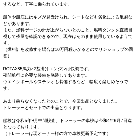
するなど、丁寧に乗られています。
船体や船底にはキズが見受けられ、シートなども劣化による亀裂な
どがあります。
また、燃料ゲージの針が上がらないとのこと。燃料タンクを直接目
視して残量を確認できるので、現在はそのまま使用しているようで
す。
（燃料計を改修する場合は10万円程かかるとのマリンショップの回
答）
ROTAX85馬力×2基掛けエンジンは快調です。
夜間航行に必要な装備を艤装してあります。
ウエイクポールやステレオも装備するなど、幅広く楽しめそうで
す。
あまり乗らなくなったとのことで、今回出品となりました。
トレーラーとセットでの出品となります。
船検は令和5年9月中間検査、トレーラーの車検は令和4年6月7日迄
となっております。
（トレーラーは現オーナー様の方で車検更新予定です）