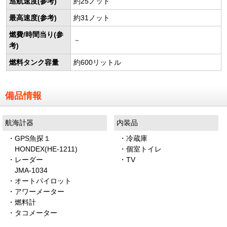
巡航速度(参考)
約25ノット
最高速度(参考)
約31ノット
燃費/時間当り(参
－
考)
燃料タンク容量
約600リットル
備品情報
航海計器
内装品
・GPS魚探１
・冷蔵庫
HONDEX(HE-1211)
・個室トイレ
・レーダー
・TV
JMA-1034
・オートパイロット
・アワーメーター
・燃料計
・タコメーター