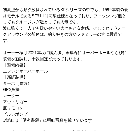
初期型から順次改良されているSFシリーズの中でも、1999年製の最
終モデルであるSF31Ⅲは高級仕様となっており、フィッシング艇と
してもクルージング艇としても人気です。
波に強くて一人でも扱いやすい大きさと安定感、そしてセミウォー
クアラウンドの船体は、釣り好きの方やファミリーの方に最適で
す。
オーナー様は2021年秋に購入後、今年春にオーバーホールならびに
装備を新調し、十数回ほど乗っております。
【整備内容】
エンジンオーバーホール
【新調装備】
ターボ（両方）
GPS魚探
レーダー
アウトリガー
舵リモコン
ビルジポンプ
※詳細は「備考書類」に明細写真を載せています