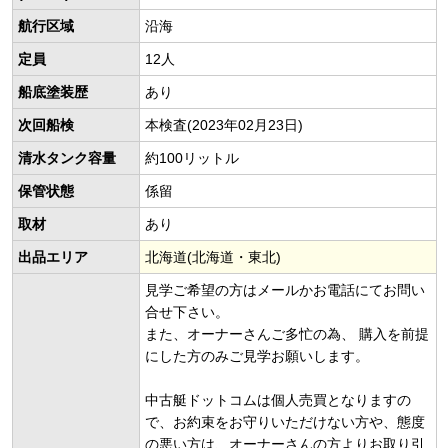
航行区域
沿海
定員
12人
船底塗装歴
あり
次回船検
本検査(2023年02月23日)
清水タンク容量
約100リットル
保管状態
係留
取材
あり
出品エリア
北海道(北海道・東北)
見学ご希望の方はメールかお電話にてお問い
合せ下さい。
また、オーナーさんご多忙の為、 購入を前提
にした方のみご見学お願いします。
中古艇ドットコムは個人売買となりますの
で、お約束をお守りいただけない方や、態度
の悪い方は、オーナーさんの方よりお取り引