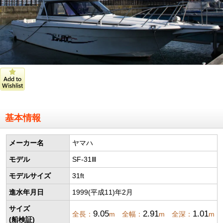
基本情報
メーカー名
ヤマハ
モデル
SF-31Ⅲ
モデルサイズ
31ft
進水年月日
1999(平成11)年2月
サイズ
9.05
2.91
1.01
全長：
m 全幅：
m 全深：
m
(船検証)