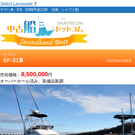
Select Language
▼
ヤマハ Ⅲ 31ft 1999(平成11)年 沿海 シャフト船
ヤマハ
SF-31Ⅲ
2025/06/16更新
8,500,000
売却価格：
円
オーバーホール済み、装備品新調