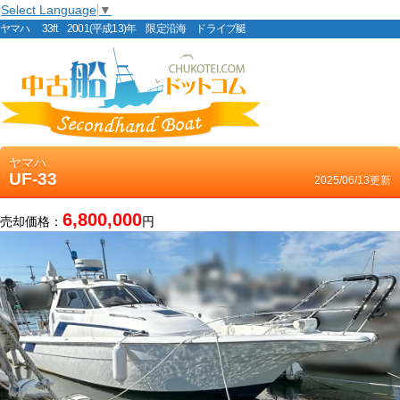
Select Language
▼
ヤマハ 33ft 2001(平成13)年 限定沿海 ドライブ艇
ヤマハ
UF-33
2025/06/13更新
6,800,000
売却価格：
円