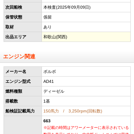
次回船検
本検査(2025年09月09日)
保管状態
係留
取材
あり
出品エリア
和歌山(関西)
エンジン関連
メーカー名
ボルボ
エンジン型式
AD41
燃料種類
ディーゼル
搭載数
1基
船検証記載馬力
150馬力 / 3,250rpm(回転数)
663
※記載の時間はアワーメーターに表示されている