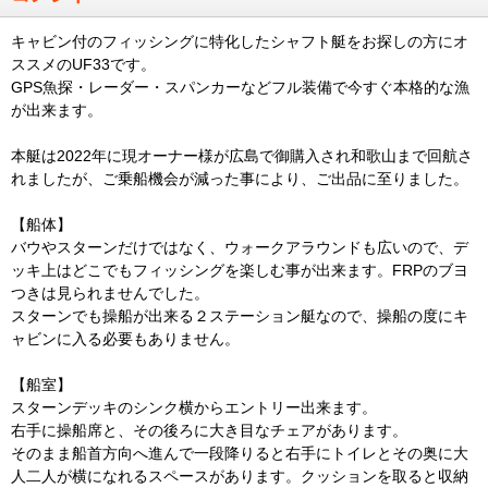
キャビン付のフィッシングに特化したシャフト艇をお探しの方にオ
ススメのUF33です。
GPS魚探・レーダー・スパンカーなどフル装備で今すぐ本格的な漁
が出来ます。
本艇は2022年に現オーナー様が広島で御購入され和歌山まで回航さ
れましたが、ご乗船機会が減った事により、ご出品に至りました。
【船体】
バウやスターンだけではなく、ウォークアラウンドも広いので、デ
ッキ上はどこでもフィッシングを楽しむ事が出来ます。FRPのブヨ
つきは見られませんでした。
スターンでも操船が出来る２ステーション艇なので、操船の度にキ
ャビンに入る必要もありません。
【船室】
スターンデッキのシンク横からエントリー出来ます。
右手に操船席と、その後ろに大き目なチェアがあります。
そのまま船首方向へ進んで一段降りると右手にトイレとその奥に大
人二人が横になれるスペースがあります。クッションを取ると収納