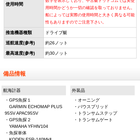
数字を表示しており、中古艇ドットコムでは実使
使用時間
用時間かどうか一切の確認を取っておりません。
船によっては実際の使用時間と大きく異なる可能
性もありますのでご注意下さい。
推進機器種類
ドライブ艇
巡航速度(参考)
約26ノット
最高速度(参考)
約30ノット
備品情報
航海計器
外装品
・GPS魚探１
・オーニング
GARMIN ECHOMAP PLUS
・バウスプリッド
95SV APAC95SV
・トランサムステップ
・GPS魚探２
・トランサムゲート
YAMAHA YFHⅣ104
・魚探単体
KODEN ESR-140MkⅡ