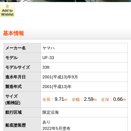
基本情報
メーカー名
ヤマハ
モデル
UF-33
モデルサイズ
33ft
進水年月日
2001(平成13)年9月
製造年式
2001(平成13)年
サイズ
9.71
2.59
0.66
全長：
m 全幅：
m 全深：
m
(船検証)
航行区域
限定沿海
あり
船底塗装歴
2022年5月塗布