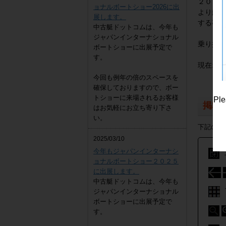
２００２
ョナルボートショー2026に出
より船幅
展します。
する事が
中古艇ドットコムは、今年も
ジャパンインターナショナル
乗り換え
ボートショーに出展予定で
す。
現在オー
今回も例年の倍のスペースを
確保しておりますので、ボー
トショーに来場されるお客様
Ple
掲載
はお気軽にお立ち寄り下さ
い。
下記の写
2025/03/10
今年もジャパンインターナシ
ョナルボートショー２０２５
に出展します。
中古艇ドットコムは、今年も
ジャパンインターナショナル
ボートショーに出展予定で
す。