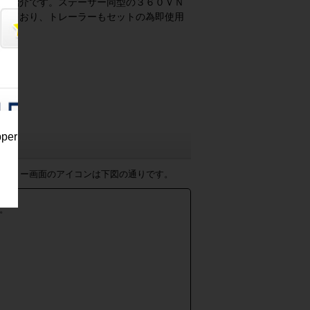
ご紹介です。ステーサー同型の３６０ＶＮ
れており、トレーラーもセットの為即使用
pper
ャラリー画面のアイコンは下図の通りです。
。