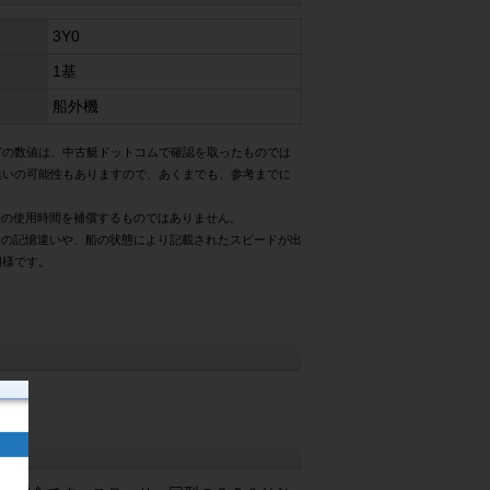
3Y0
1基
船外機
どの数値は、中古艇ドットコムで確認を取ったものでは
違いの可能性もありますので、あくまでも、参考までに
際の使用時間を補償するものではありません。
様の記憶違いや、船の状態により記載されたスピードが出
同様です。