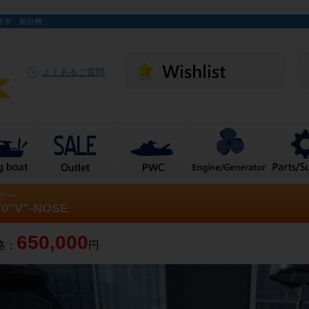
年 平水 船外機
よくあるご質問
サー
70"V"-NOSE
650,000
格：
円