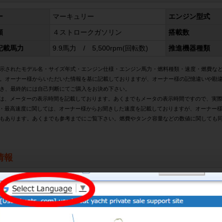
ー
マーキュリー
エンジン型式
類
４ストロークガソリン
搭載数
記載馬力
9.9馬力 / 5,500rpm(回転数)
推進機器種類
示されたモデル名・サイズ年式・エンジン仕様・エンジン馬力・燃料種類・速度・燃費な
。オーナー様からいただいた情報を基に記載しておりますが、オーナー様の記憶違いや勘
き、最終的には自己判断にてご購入をお決め下さい。
は、メーターの表示時間を記載しております。あくまでもメータの表示時間ですので、実
・最高速度に関しては、オーナー様からお聞きした速度を記載しておりますが、オーナー
もあります。あくまでも参考までにご覧下さい。燃費やタンク容量などの数値に関しても
情報
ント