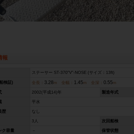
情報
ステーサー ST-370"V"-NOSE (サイズ：13ft)
3.28
1.45
0.55
船検証)
全長：
m 全幅：
m 全深：
m
式
2002(平成14)年
製造年式
域
平水
装歴
なし
3人
次回船検
ンク容量
－
保管状態