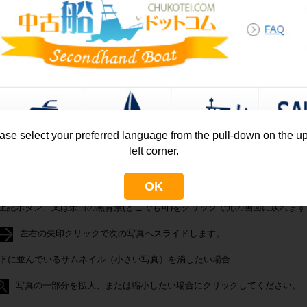
年（平成１４年）進水 オーストラリア製 ステーサー３７０ＶＮ の
が広く全長も長く広々としています。フルデッキ仕様でエレキも装備さ
出来ます。
理由：海での釣りを始めたためのお乗り換え。
ナ様の方で把握する大きな不具合は無いそうです。
ase select your preferred language from the pull-down on the u
艇写真
left corner.
真いずれかをクリックすると、大きなギャラリー画面でご確認頂けます。ギ
OK
上記ボタン、又は余白の黒背景(どこでも可)をクリックで元の画面に戻れます
左右の矢印クリックで次の写真へスライドします。
下に並んでいるサムネイル（小さい写真）を消したい場合
写真の一部分を拡大、または縮小したい場合にクリックしてください。