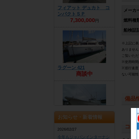
フィアット デュカト コ
メーカ
ンパクトＳＰ
7,300,000
燃料種
円
船検証
※上記に表
ありません
ご覧いただ
※使用時間
ラグーン 421
※巡行速度
商談中
ない可能性
備品
お知らせ・新着情報
ヤンマー DE30EZ
コメ
4,300,000
円
2026/02/27
今年もジャパンインターナシ