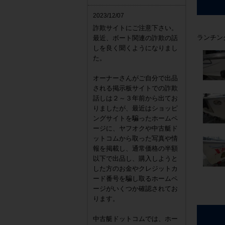
2023/12/07
詐欺サイトにご注意下さい。
ランチン
最近、ボート関連の詐欺の話
しを良く聞くようになりまし
た。
オーナーさんがご自分で出品
される掲示板サイトでの詐欺
話しは２～３年前から出てお
りましたが、最近はショッピ
ングサイトを騙ったホームペ
ージに、ヤフオクや中古艇ド
ットコムから取った写真や情
報を掲載し、通常価格の半額
以下で出品し、購入しようと
した方のお金やクレジットカ
ード番号を騙し取るホームペ
ージがいくつか確認されてお
ります。
中古艇ドットコムでは、ホー