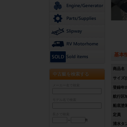
基本
商品名
中古艇を検索する
サイズ(
メーカー名で検索
登録年
航行区
モデル名で検索
船底塗
長さで検索
定員
～
ft
清水タ