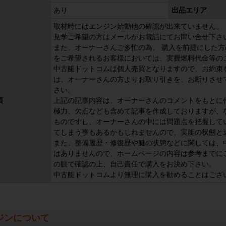
あり
出品エリア
取材時にはエンジン始動他の確認が出来ていません。
見学ご希望の方はメールかお電話にてお問い合せ下さ
また、オーナーさんご多忙の為、 購入を前提にした
をご希望されるお客様においては、実費燃料代金等の
中古艇ドットコムは個人売買となりますので、お約束
は、オーナーさんの方よりお取り引きを、お断りさせ
さい。
項
上記の記事内容は、オーナーさんのコメントをもとに
極力、欠点なども含めて記事を作成しておりますが、
ものですし、オーナーさんの中には問題点を把握して
てしまう事もあるかもしれませんので、実艇の状態と
また、整備履歴・修復歴や艇の状態などに関しては、
はありませんので、ホームページの内容は参考までに
の眼で確認の上、自己責任で購入をお決め下さい。
中古艇ドットコムより無理に購入を勧めることはござ
ジンについて