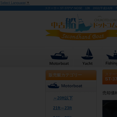
Select Language
▼
ステーサー ST-370"V"-NOSE 13ft 2002(平成14)
ステー
販売艇カテゴリー
ST-3
売却価
～20ft以下
21ft～23ft