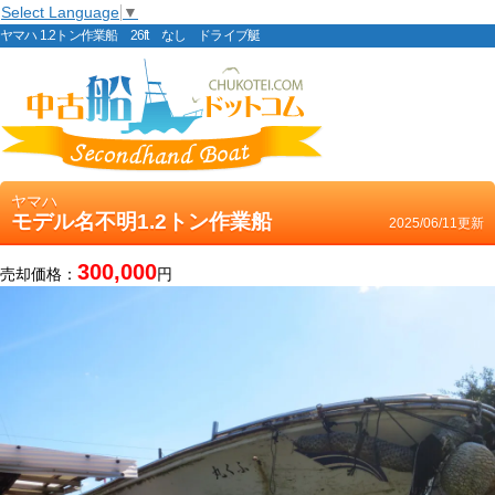
Select Language
▼
ヤマハ 1.2トン作業船 26ft なし ドライブ艇
ヤマハ
モデル名不明1.2トン作業船
2025/06/11更新
300,000
売却価格：
円