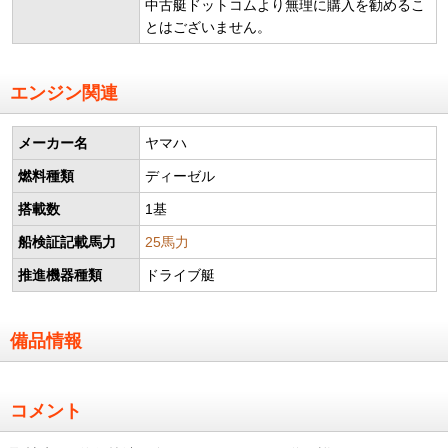
中古艇ドットコムより無理に購入を勧めるこ
とはございません。
エンジン関連
メーカー名
ヤマハ
燃料種類
ディーゼル
搭載数
1基
船検証記載馬力
25馬力
推進機器種類
ドライブ艇
備品情報
コメント