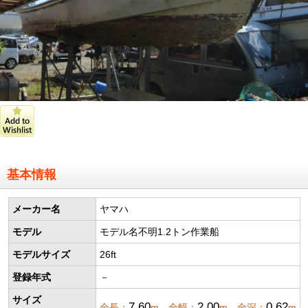
基本情報
メーカー名
ヤマハ
モデル
モデル名不明1.2トン作業船
モデルサイズ
26ft
登録年式
－
サイズ
7.60
2.00
0.62
全長：
m 全幅：
m 全深：
m