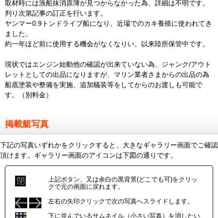
取材時には漁船抹消原簿が見つからなかった為、詳細は不明です。
判り次第記事の訂正を行います。
ヤンマー0.9トンドライブ船になり、近場でのカキ養殖に使われてき
ました。
約一年ほど前に使用する機会がなくなりい、以来陸所保管中です。
現状ではエンジン始動他の確認が出来ていない為、ジャンク/アウト
レットとしての出品になりますが、マリン業者さまからの出品の為
船底塗装や整備を実施、追加艤装等をしてからのお渡しも可能で
す。（別料金）
掲載艇写真
下記の写真いずれかをクリックすると、大きなギャラリー画面でご確認
頂けます。ギャラリー画面のアイコンは下図の通りです。
上記ボタン、又は余白の黒背景(どこでも可)をクリッ
クで元の画面に戻れます。
左右の矢印クリックで次の写真へスライドします。
下に並んでいるサムネイル（小さい写真）を消したい