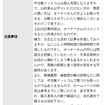
中古艇ドットコムは個人売買となりますの
で、お約束をお守りいただけない方や、態度
の悪い方は、オーナーさんの方よりお取り引
きを、お断りさせていただく場合もございま
すのでご了承下さい。
上記の記事内容は、オーナーさんのコメント
をもとに作成されたものです。
注意事項
極力、欠点なども含めて記事を作成しており
ますが、なにぶん１時間程度の取材時間で作
成したものですし、オーナーさんの中には問
題点を把握していなかったり、不具合箇所が
お話から漏れてしまう事もあるかもしれませ
んので、実艇の状態と違う箇所が存在する可
能性があります。
また、整備履歴・修復歴や艇の状態などに関
しては、中古艇ドットコムで裏づけを取った
ものではありませんので、ホームページの内
容は参考までにご覧いただき、必ず見学さ
れ、購入者本人の眼で確認の上、自己責任で
購入をお決め下さい。