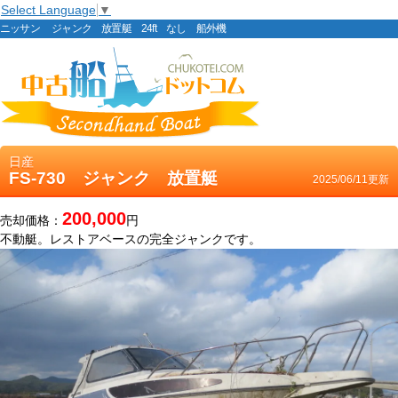
Select Language
▼
ニッサン ジャンク 放置艇 24ft なし 船外機
日産
FS-730 ジャンク 放置艇
2025/06/11更新
200,000
売却価格：
円
不動艇。レストアベースの完全ジャンクです。