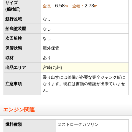
サイズ
6.58
2.73
全長：
m 全幅：
m
(船検証)
航行区域
なし
船底塗装歴
なし
次回船検
なし
保管状態
屋外保管
取材
あり
出品エリア
宮崎(九州)
乗り出すには整備が必要な完全ジャンク艇に
注意事項
なります。現在は書類の確認が出来ていませ
ん。
エンジン関連
燃料種類
２ストロークガソリン