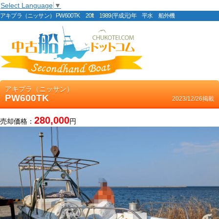
Select Language
▼
アキプラ（ニッサン） PW600TK 20ft 1989(平成元)年 平水 船外機
アキプラ（ニッサン）
PW600TK
2023/12/26掲載
280,000
売却価格：
円