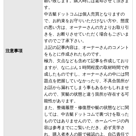
願い致します。購入時には返却させて頂きま
す。
中古艇ドットコムは個人売買となりますの
で、お約束をお守りいただけない方や、態度
の悪い方は、オーナーさんの方よりお取り引
きを、お断りさせていただく場合もございま
すのでご了承下さい。
上記の記事内容は、オーナーさんのコメント
注意事項
をもとに作成されたものです。
極力、欠点なども含めて記事を作成しており
ますが、なにぶん１時間程度の取材時間で作
成したものですし、オーナーさんの中には問
題点を把握していなかったり、不具合箇所が
お話から漏れてしまう事もあるかもしれませ
んので、実艇の状態と違う箇所が存在する可
能性があります。
また、整備履歴・修復歴や艇の状態などに関
しては、中古艇ドットコムで裏づけを取った
ものではありませんので、ホームページの内
容は参考までにご覧いただき、必ず見学さ
れ、購入者本人の眼で確認の上、自己責任で