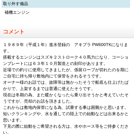
取り外す備品
補機エンジン
コメント
１９８９年（平成１年）進水登録の アキプラ PW600TKになりま
す。
搭載するエンジンはスズキ２ストローク４０馬力になり、コーショ
ンプレートには６３年１０月製造との刻印があります。
近場での釣りに使用してきましたが、係留ロープが切れたのを期に
ご自宅に持ち帰り敷地内にて保管をされるそうです。
オーナー様のお話では、故障等は無かったそうで船底も仕上げたば
かりで、上架するまでは普通に使えたそうです。
現在は冬期の為、また暖かくなったら乗り出そうかと考えていたそ
うですが、売却のお話を頂きました。
これからは敷地内保管になる為、試乗する事は困難かと思います。
短いクランキングや、水を通しての陸上での始動などは出来るかと
思います。
下見の際に始動をご希望される方は、水やホース等をご持参くださ
い。