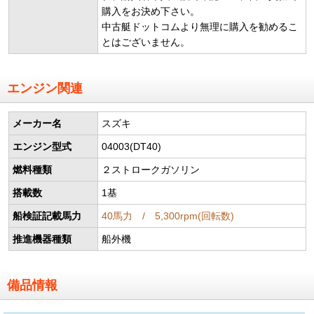
購入をお決め下さい。
中古艇ドットコムより無理に購入を勧めるこ
とはございません。
エンジン関連
メーカー名
スズキ
エンジン型式
04003(DT40)
燃料種類
２ストロークガソリン
搭載数
1基
船検証記載馬力
40馬力 / 5,300rpm(回転数)
推進機器種類
船外機
備品情報