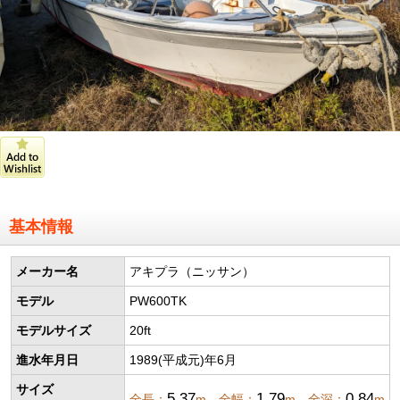
基本情報
メーカー名
アキプラ（ニッサン）
モデル
PW600TK
モデルサイズ
20ft
進水年月日
1989(平成元)年6月
サイズ
5.37
1.79
0.84
全長：
m 全幅：
m 全深：
m