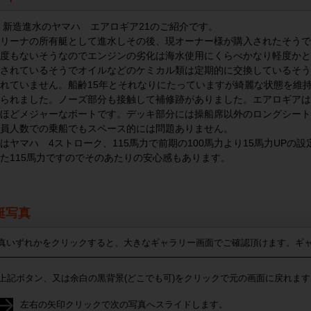
年 新造進水のヤマハ エアロギア21のご紹介です。
リーナの所有艇として進水しその後、現オーナー様が購入されたそうで
度もないそうなのでエンジンの劣化は海水使用にくらべかなり軽度かと
されているそうでオイルなどのケミカル類は定期的に交換しているそう
れていません。船齢15年とそれなりにたっていますが綺麗な状態を維
られました。ノーズ部分も接触して補修跡がありました。エアロギアは
ほどメジャーなボートです。デッキ部分には操船席以外のロングシート
員人数での乗船でもスペース的には問題ありません。
はヤマハ 4ストローク、115馬力で前期の100馬力より15馬力UPの
た115馬力ですのでそのあたりの安心感もあります。
艇写真
真いずれかをクリックすると、大きなギャラリー画面でご確認頂けます。ギ
上記ボタン、又は余白の黒背景(どこでも可)をクリックで元の画面に戻れます
左右の矢印クリックで次の写真へスライドします。