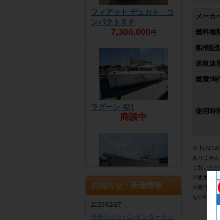
フィアット デュカト コ
メーカ
ンパクトＳＰ
7,300,000
燃料種
円
船検証
巡航速度
燃費/時
ラグーン 421
使用時
商談中
※上記に表
ありません
ご覧いただ
※使用時間
お知らせ・新着情報
※巡行速度
ヤンマー DE30EZ
ない可能性
4,300,000
円
2026/02/27
今年もジャパンインターナシ