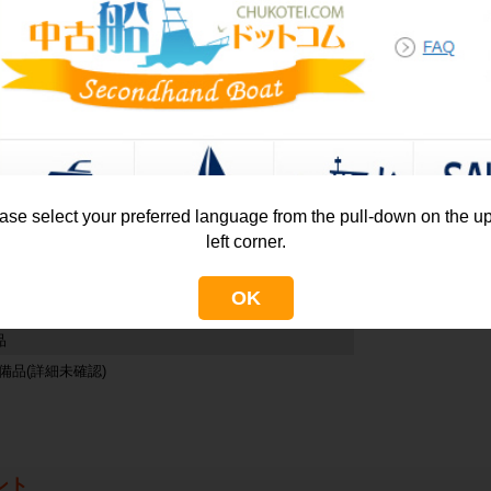
情報
器
外装品
ーメーター
・オーニング
計
・ウエイク仕様(タ
メーター
・航海灯
ase select your preferred language from the pull-down on the u
シングギア
備品
left corner.
ドホルダー
・もやいロープ
・フェンダー
OK
品
備品(詳細未確認)
ント