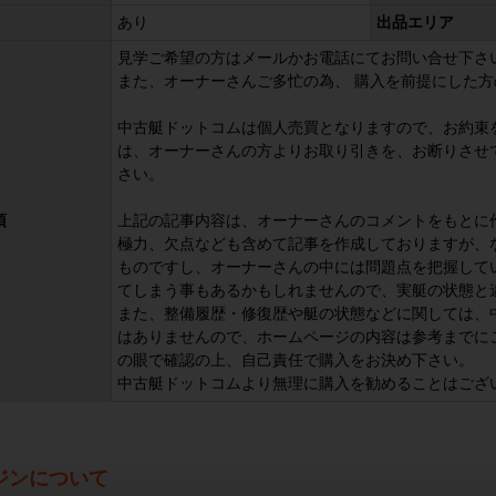
あり
出品エリア
見学ご希望の方はメールかお電話にてお問い合せ下さ
また、オーナーさんご多忙の為、 購入を前提にした
中古艇ドットコムは個人売買となりますので、お約束
は、オーナーさんの方よりお取り引きを、お断りさせ
さい。
項
上記の記事内容は、オーナーさんのコメントをもとに
極力、欠点なども含めて記事を作成しておりますが、
ものですし、オーナーさんの中には問題点を把握して
てしまう事もあるかもしれませんので、実艇の状態と
また、整備履歴・修復歴や艇の状態などに関しては、
はありませんので、ホームページの内容は参考までに
の眼で確認の上、自己責任で購入をお決め下さい。
中古艇ドットコムより無理に購入を勧めることはござ
ジンについて