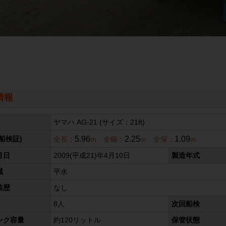
情報
ヤマハ AG-21 (サイズ：21ft)
5.96
2.25
1.09
船検証)
全長：
m 全幅：
m 全深：
m
月日
2009(平成21)年4月10日
製造年式
域
平水
装歴
なし
8人
次回船検
ンク容量
約120リットル
保管状態