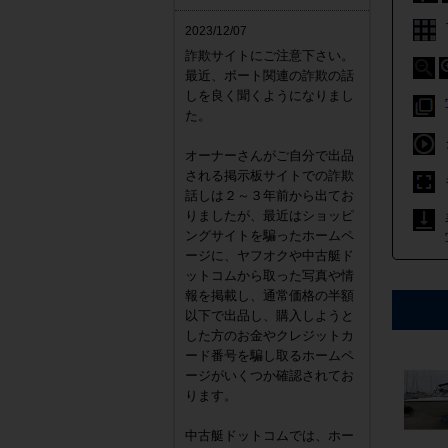
2023/12/07
詐欺サイトにご注意下さい。
最近、ボート関連の詐欺の話
しを良く聞くようになりまし
た。
オーナーさんがご自分で出品
される掲示板サイトでの詐欺
話しは２～３年前から出てお
りましたが、最近はショッピ
ングサイトを騙ったホームペ
ージに、ヤフオクや中古艇ド
ットコムから取った写真や情
報を掲載し、通常価格の半額
以下で出品し、購入しようと
した方のお金やクレジットカ
ード番号を騙し取るホームペ
ージがいくつか確認されてお
ります。
中古艇ドットコムでは、ホー