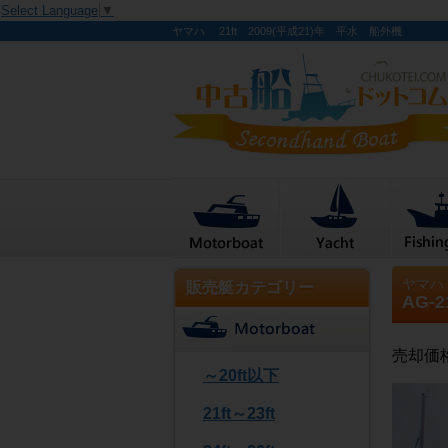
Select Language
▼
ヤマハ 21ft 2009(平成21)年 平水 船外機
ヤマハ
販売艇カテゴリー
AG-2
売却価
～20ft以下
21ft～23ft