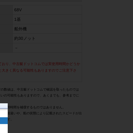
68V
1基
船外機
約30ノット
－
ており、中古艇ドットコムでは実使用時間かどうか
と大きく異なる可能性もありますのでご注意下さ
どの数値は、中古艇ドットコムで確認を取ったものでは
違いの可能性もありますので、あくまでも、参考までに
際の使用時間を補償するものではありません。
様の記憶違いや、船の状態により記載されたスピードが出
同様です。