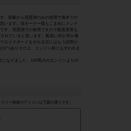
す。新艇から琵琶湖のみの使用で海水での
思います。現オーナー様もこまめにメンテ
です。琵琶湖での使用ですので船底塗装も
持されていると思います。船底に何か所か傷
ウエイクボードをされる方にはもう説明が
が2つありその上、エンジン前にもすわれま
設定になりました。100馬力のエンジンよりの
ャラリー画面のアイコンは下図の通りです。
。