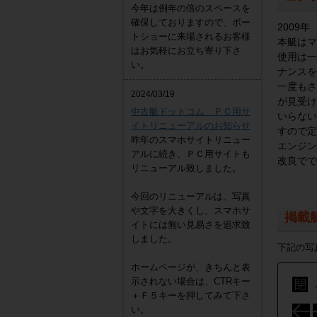
今年は例年の倍のスペースを
確保しておりますので、ボー
2009
トショーに来場されるお客様
本艇はマ
はお気軽にお立ち寄り下さ
使用は一
い。
ナンスを
一度もさ
2024/03/19
が見受け
中古艇ドットコム ＰＣ用サ
いらない
イトリニューアルのお知らせ
すので定
昨年のスマホサイトリニュー
エンジン
アルに続き、ＰＣ用サイトも
改良でで
リニューアル致しました。
今回のリニューアルは、写真
や文字を大きくし、スマホサ
掲載
イトには無い見易さを追求致
しました。
下記の写
ホームページが、きちんと表
示されない場合は、CTRキー
＋Ｆ５キーを押してみて下さ
い。