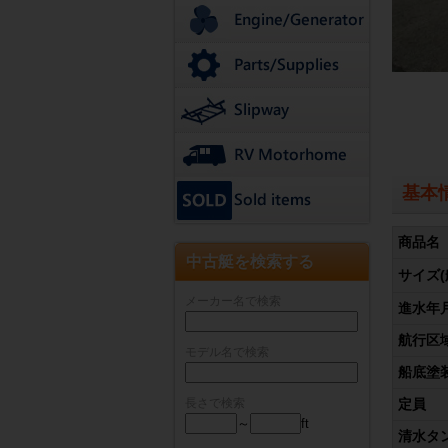
基本
商品名
中古艇を検索する
サイズ(
メーカー名で検索
進水年
航行区
モデル名で検索
船底塗
長さで検索
定員
～
ft
清水タ