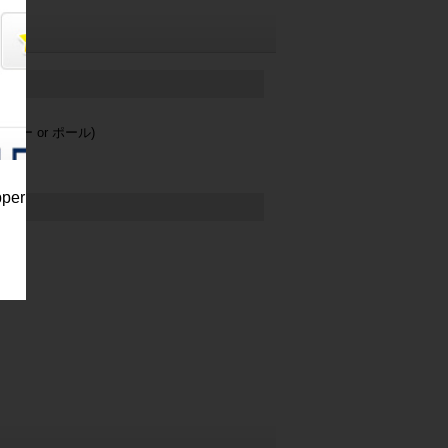
ワー or ポール)
pper