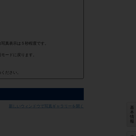
の写真表示は５秒程度です。
面モードに戻ります。
めください。
新しいウィンドウで写真ギャラリーを開く
基
本
情
報