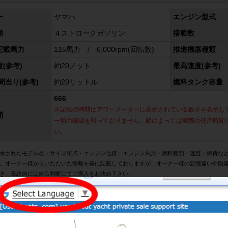
ー
ヤマハ
エンジン型式
類
４ストロークガソリン
搭載数
記載馬力
115馬力 / 6,000rpm(回転数)
推進機器種類
(参考)
約20ノット
最高速度(参考)
間当り(参考)
約20リットル
燃料タンク容量
666
※記載の時間はアワーメーターに表示されている数字を表示し
間
一切の確認を取っておりません。船によっては実際の使用時間
い。
示されたモデル名・サイズ年式・エンジン仕様・エンジン馬力・燃料種類・速度・燃費な
。オーナー様からいただいた情報を基に記載しておりますが、オーナー様の記憶違いや勘
き、最終的には自己判断にてご購入をお決め下さい。
は、メーターの表示時間を記載しております。あくまでもメータの表示時間ですので、実
・最高速度に関しては、オーナー様からお聞きした速度を記載しておりますが、オーナー
もあります。あくまでも参考までにご覧下さい。燃費やタンク容量などの数値に関しても