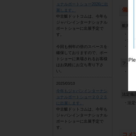
ョナルボートショー2026に出
備品
展します。
中古艇ドットコムは、今年も
ジャパンインターナショナル
航海計
ボートショーに出展予定で
・アワ
す。
・燃料
・タコ
今回も例年の倍のスペースを
確保しておりますので、ボー
トショーに来場されるお客様
Ple
フィッ
はお気軽にお立ち寄り下さ
い。
・ロッ
2025/03/10
今年もジャパンインターナシ
法定備
ョナルボートショー２０２５
・法定
に出展します。
中古艇ドットコムは、今年も
ジャパンインターナショナル
ボートショーに出展予定で
す。
コメ