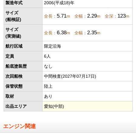
製造年式
2006(平成18)年
サイズ
5.71
2.29
123
全長：
m 全幅：
m 全深：
m
(船検証)
サイズ
6.38
2.35
全長：
m 全幅：
m
(実測値)
航行区域
限定沿海
定員
6人
船底塗装歴
なし
次回船検
中間検査(2027年07月17日)
保管状態
陸上
取材
あり
出品エリア
愛知(中部)
エンジン関連