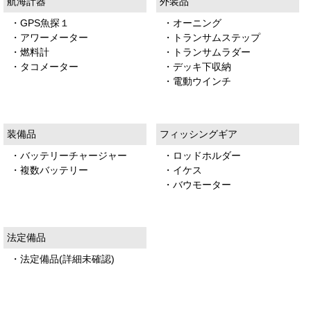
航海計器
外装品
・GPS魚探１
・オーニング
・アワーメーター
・トランサムステップ
・燃料計
・トランサムラダー
・タコメーター
・デッキ下収納
・電動ウインチ
装備品
フィッシングギア
・バッテリーチャージャー
・ロッドホルダー
・複数バッテリー
・イケス
・バウモーター
法定備品
・法定備品(詳細未確認)