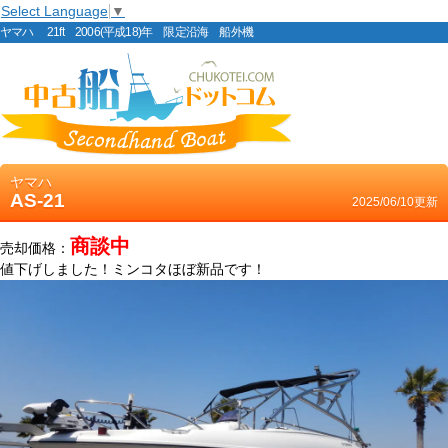
Select Language
▼
ヤマハ 21ft 2006(平成18)年 限定沿海 船外機
ヤマハ
AS-21
2025/06/10更新
商談中
売却価格：
値下げしました！ミンコタほぼ新品です！