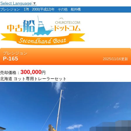
Select Language
▼
プレシジョン 17ft 2000(平成12)年 その他 船外機
プレシジョン
P-165
2025/11/16更新
300,000
売却価格：
円
北海道 ヨット専用トレーラーセット