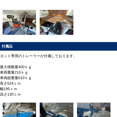
付属品
ヨット専用のトレーラーが付属しております。
最大積載量400ｋｇ
車両重量210ｋｇ
車両総重量610ｋｇ
長さ524ｃｍ
幅195ｃｍ
高さ130ｃｍ