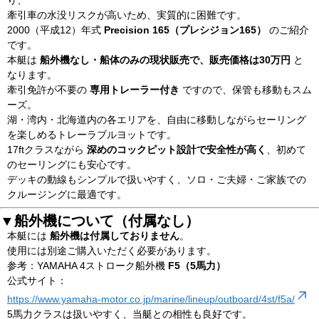
り、
牽引車の水没リスクが高いため、実質的に困難です。
2000（平成12）年式
Precision 165（プレシジョン165）
のご紹介
です。
本艇は
船外機なし・船体のみの現状販売で、販売価格は30万円
と
なります。
牽引免許が不要の
専用トレーラー付き
ですので、保管も移動もスム
ーズ。
湖・湾内・北海道内の各エリアを、自由に移動しながらセーリング
を楽しめるトレーラブルヨットです。
17ftクラスながら
深めのコックピット設計で安全性が高く
、初めて
のセーリングにも安心です。
デッキの動線もシンプルで扱いやすく、ソロ・ご夫婦・ご家族での
クルージングに最適です。
▼船外機について（付属なし）
本艇には
船外機は付属しておりません
。
使用には別途ご購入いただく必要があります。
参考：YAMAHA 4ストローク船外機
F5（5馬力）
公式サイト：
https://www.yamaha-motor.co.jp/marine/lineup/outboard/4st/f5a/
5馬力クラスは扱いやすく、当艇との相性も良好です。