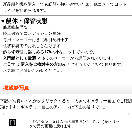
新品船外機を購入しても総額が抑えやすいため、低コストでヨット
ライフを始められます。
▼艇体・保管状態
船底塗装歴なし
陸上保管でコンディション良好
専用トレーラー付き（牽引免許不要）
現状有姿でのお渡しとなります
飾らず気軽に楽しめる17ftの小型ヨットですので、
入門艇として最適
と多くのセーラーから評価されています。
ご見学は
購入をご検討中の方のみ
とさせていただいております。
お気軽にお問い合わせください。
掲載艇写真
下記の写真いずれかをクリックすると、大きなギャラリー画面でご確認
頂けます。ギャラリー画面のアイコンは下図の通りです。
上記ボタン、又は余白の黒背景(どこでも可)をクリッ
クで元の画面に戻れます。