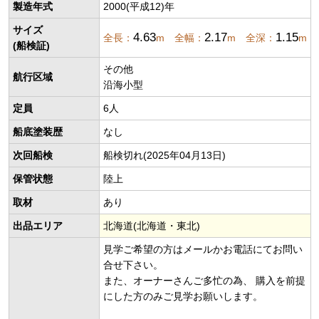
製造年式
2000(平成12)年
サイズ
4.63
2.17
1.15
全長：
m 全幅：
m 全深：
m
(船検証)
その他
航行区域
沿海小型
定員
6人
船底塗装歴
なし
次回船検
船検切れ(2025年04月13日)
保管状態
陸上
取材
あり
出品エリア
北海道(北海道・東北)
見学ご希望の方はメールかお電話にてお問い
合せ下さい。
また、オーナーさんご多忙の為、 購入を前提
にした方のみご見学お願いします。