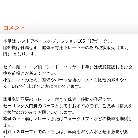
コメント
本艇は レストアベースのプレシジョン165（17ft） です。
船外機は付属せず、船体＋専用トレーラーのみの現状販売（30万
円） となります。
セイル類・ロープ類（シート・ハリヤード等）は状態確認および交
換を前提にお考えください。
小型ヨットのため、整備やパーツ交換のコストも比較的抑えやす
く、DIYで仕上げたい方に向いています。
牽引免許不要のトレーラー付きで保管・移動が容易です。
セーリング入門艇のベースとしてもおすすめです。ご見学は購入を
ご検討の方のみでお願いいたします。
本艇の上下架はクレーンまたはフォークリフトなどの機械を推奨し
ます。
斜路（スロープ）での下ろしは、車両を深く入水させる必要があ