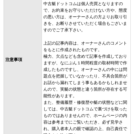
中古艇ドットコムは個人売買となりますの
で、お約束をお守りいただけない方や、態度
の悪い方は、オーナーさんの方よりお取り引
きを、お断りさせていただく場合もございま
すのでご了承下さい。
上記の記事内容は、オーナーさんのコメント
をもとに作成されたものです。
極力、欠点なども含めて記事を作成しており
注意事項
ますが、なにぶん１時間程度の取材時間で作
成したものですし、オーナーさんの中には問
題点を把握していなかったり、不具合箇所が
お話から漏れてしまう事もあるかもしれませ
んので、実艇の状態と違う箇所が存在する可
能性があります。
また、整備履歴・修復歴や艇の状態などに関
しては、中古艇ドットコムで裏づけを取った
ものではありませんので、ホームページの内
容は参考までにご覧いただき、必ず見学さ
れ、購入者本人の眼で確認の上、自己責任で