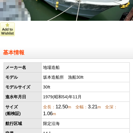
基本情報
メーカー名
地場造船
モデル
坂本造船所 漁船30ft
モデルサイズ
30ft
進水年月日
1979(昭和54)年11月
12.50
3.21
サイズ
全長：
m 全幅：
m 全深：
1.06
(船検証)
m
航行区域
限定沿海