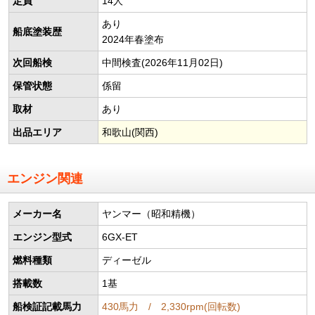
定員
14人
あり
船底塗装歴
2024年春塗布
次回船検
中間検査(2026年11月02日)
保管状態
係留
取材
あり
出品エリア
和歌山(関西)
エンジン関連
メーカー名
ヤンマー（昭和精機）
エンジン型式
6GX-ET
燃料種類
ディーゼル
搭載数
1基
船検証記載馬力
430馬力 / 2,330rpm(回転数)