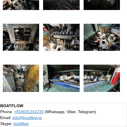
BOATFLOW
Phone:
+818031242233
(Whatsapp, Viber, Telegram)
Email:
info@boatflow.jp
Skype:
boatflow