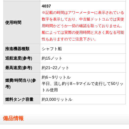
4037
※記載の時間はアワーメーターに表示されている
数字を表示しており、中古艇ドットコムでは実使
使用時間
用時間かどうか一切の確認を取っておりません。
船によっては実際の使用時間と大きく異なる可能
性もありますのでご注意下さい。
推進機器種類
シャフト船
巡航速度(参考)
約15ノット
最高速度(参考)
約21~22ノット
約6～9リットル
燃費/時間当り(参
半日、流し釣り8～9マイルで走行して50リッ
考)
トル使用
燃料タンク容量
約3,000リットル
備品情報