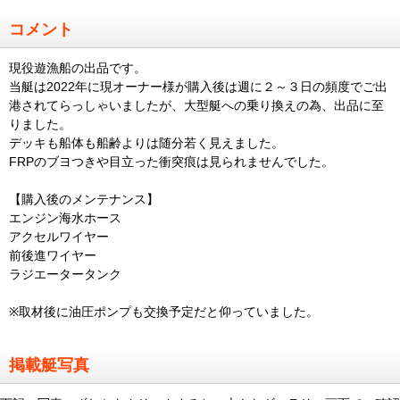
コメント
現役遊漁船の出品です。
当艇は2022年に現オーナー様が購入後は週に２～３日の頻度でご出
港されてらっしゃいましたが、大型艇への乗り換えの為、出品に至
りました。
デッキも船体も船齢よりは随分若く見えました。
FRPのブヨつきや目立った衝突痕は見られませんでした。
【購入後のメンテナンス】
エンジン海水ホース
アクセルワイヤー
前後進ワイヤー
ラジエータータンク
※取材後に油圧ポンプも交換予定だと仰っていました。
掲載艇写真