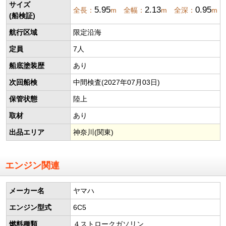
サイズ
5.95
2.13
0.95
全長：
m 全幅：
m 全深：
m
(船検証)
航行区域
限定沿海
定員
7人
船底塗装歴
あり
次回船検
中間検査(2027年07月03日)
保管状態
陸上
取材
あり
出品エリア
神奈川(関東)
エンジン関連
メーカー名
ヤマハ
エンジン型式
6C5
燃料種類
４ストロークガソリン