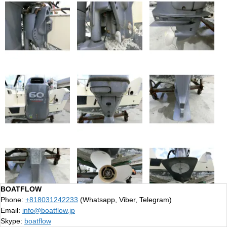
BOATFLOW
Phone:
+818031242233
(Whatsapp, Viber, Telegram)
Email:
info@boatflow.jp
Skype:
boatflow