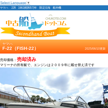
Select Language
▼
ヤマハ 22ft 1982(昭和57)年 限定沿海 船外機
ヤマハ
F-22（FISH-22）
2025/06/10更新
売却済み
売却価格：
マリーナの所有艇で、エンジンは２００９年に載せ替え済です