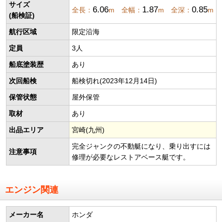
サイズ
6.06
1.87
0.85
全長：
m 全幅：
m 全深：
m
(船検証)
航行区域
限定沿海
定員
3人
船底塗装歴
あり
次回船検
船検切れ(2023年12月14日)
保管状態
屋外保管
取材
あり
出品エリア
宮崎(九州)
完全ジャンクの不動艇になり、乗り出すには
注意事項
修理が必要なレストアベース艇です。
エンジン関連
メーカー名
ホンダ