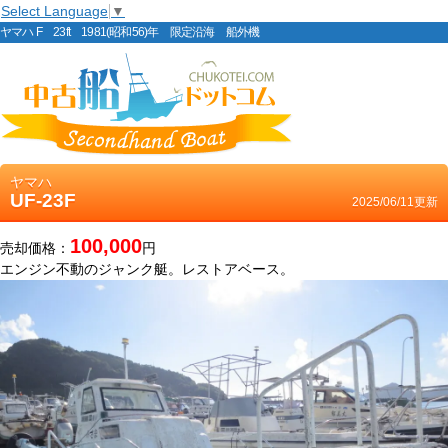
Select Language
▼
ヤマハ F 23ft 1981(昭和56)年 限定沿海 船外機
ヤマハ
UF-23F
2025/06/11更新
100,000
売却価格：
円
エンジン不動のジャンク艇。レストアベース。