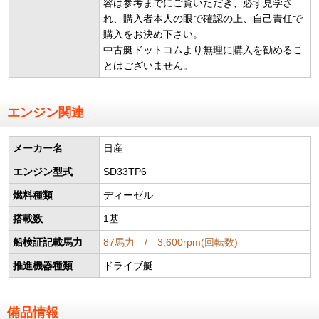
容は参考までにご覧いただき、必ず見学さ
れ、購入者本人の眼で確認の上、自己責任で
購入をお決め下さい。
中古艇ドットコムより無理に購入を勧めるこ
とはございません。
エンジン関連
メーカー名
日産
エンジン型式
SD33TP6
燃料種類
ディーゼル
搭載数
1基
船検証記載馬力
87馬力 / 3,600rpm(回転数)
推進機器種類
ドライブ艇
備品情報