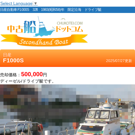
Select Language
▼
日産自動車 F1000S 32ft 1983(昭和58)年 限定沿海 ドライブ艇
日産
F1000S
2025/07/27更新
500,000
売却価格：
円
ディーゼル/ドライブ艇です。