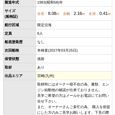
製造年式
1983(昭和58)年
サイズ
8.08
2.16
0.41
全長：
m 全幅：
m 全深：
m
(船検証)
航行区域
限定沿海
定員
8人
船底塗装歴
なし
次回船検
本検査(2027年03月25日)
保管状態
係留
取材
あり
出品エリア
宮崎(九州)
取材時にはオーナー様不在の為、書類、エン
ジン始動他の確認が出来ておりません。
見学ご希望の方はメールかお電話にてお問い
合せ下さい。
また、オーナーさんご多忙の為、 購入を前提
にした方のみご見学お願いします。下見の際