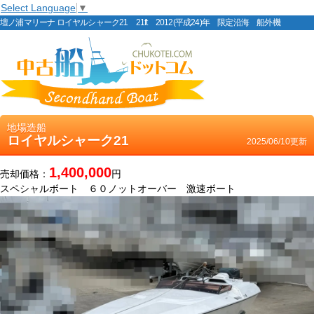
Select Language
▼
壇ノ浦マリーナ ロイヤルシャーク21 21ft 2012(平成24)年 限定沿海 船外機
地場造船
ロイヤルシャーク21
2025/06/10更新
1,400,000
売却価格：
円
スペシャルボート ６０ノットオーバー 激速ボート