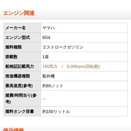
エンジン関連
メーカー名
ヤマハ
エンジン型式
6G4
燃料種類
２ストロークガソリン
搭載数
1基
船検証記載馬力
150馬力 / 5,000rpm(回転数)
推進機器種類
船外機
最高速度(参考)
約60ノット
燃費/時間当り(参
－
考)
燃料タンク容量
約150リットル
備品情報