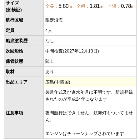
サイズ
5.80
1.81
0.78
全長：
m 全幅：
m 全深：
m
(船検証)
航行区域
限定沿海
定員
4人
船底塗装歴
なし
次回船検
中間検査(2027年12月13日)
保管状態
陸上
取材
あり
出品エリア
広島(中四国)
製造年式及び進水年月は不明です、新規登録
されたのが平成24年になります
注意事項
夜間航行はできません、航海灯もついてませ
ん。
エンジンはチューンナップされています