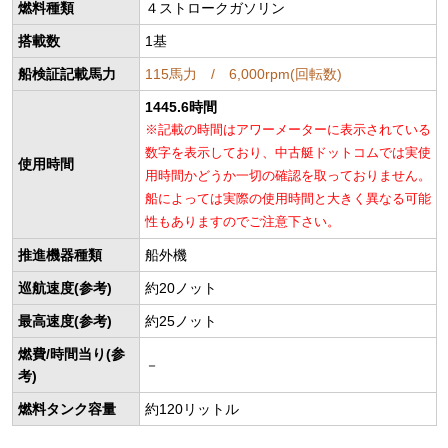
燃料種類
４ストロークガソリン
搭載数
1基
船検証記載馬力
115馬力 / 6,000rpm(回転数)
1445.6時間
※記載の時間はアワーメーターに表示されている
数字を表示しており、中古艇ドットコムでは実使
使用時間
用時間かどうか一切の確認を取っておりません。
船によっては実際の使用時間と大きく異なる可能
性もありますのでご注意下さい。
推進機器種類
船外機
巡航速度(参考)
約20ノット
最高速度(参考)
約25ノット
燃費/時間当り(参
－
考)
燃料タンク容量
約120リットル