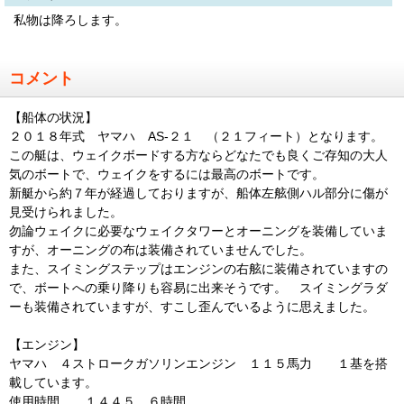
私物は降ろします。
コメント
【船体の状況】
２０１８年式 ヤマハ AS-２１ （２１フィート）となります。
この艇は、ウェイクボードする方ならどなたでも良くご存知の大人
気のボートで、ウェイクをするには最高のボートです。
新艇から約７年が経過しておりますが、船体左舷側ハル部分に傷が
見受けられました。
勿論ウェイクに必要なウェイクタワーとオーニングを装備していま
すが、オーニングの布は装備されていませんでした。
また、スイミングステップはエンジンの右舷に装備されていますの
で、ボートへの乗り降りも容易に出来そうです。 スイミングラダ
ーも装備されていますが、すこし歪んでいるように思えました。
【エンジン】
ヤマハ ４ストロークガソリンエンジン １１５馬力 １基を搭
載しています。
使用時間 １４４５．６時間