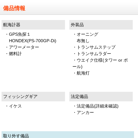
備品情報
航海計器
外装品
・GPS魚探１
・オーニング
HONDEX(PS-700GP-Di)
布無し
・アワーメーター
・トランサムステップ
・燃料計
・トランサムラダー
・ウエイク仕様(タワー or ポ
ール)
・航海灯
フィッシングギア
法定備品
・イケス
・法定備品(詳細未確認)
・アンカー
取り外す備品