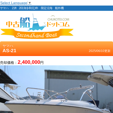
Select Language
▼
ヤマハ 21ft 2019(令和元)年 限定沿海 船外機
ヤマハ
AS-21
2025/06/10更新
2,400,000
売却価格：
円