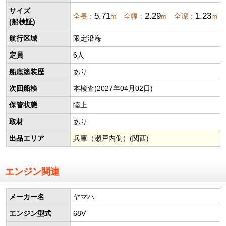
サイズ
5.71
2.29
1.23
全長：
m 全幅：
m 全深：
m
(船検証)
航行区域
限定沿海
定員
6人
船底塗装歴
あり
次回船検
本検査(2027年04月02日)
保管状態
陸上
取材
あり
出品エリア
兵庫（瀬戸内側）(関西)
エンジン関連
メーカー名
ヤマハ
エンジン型式
68V